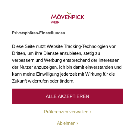
Weinhändler des Jahres 2026
Zur Startseite
SUCHE
WARENKORB
Minicart
Privatsphären-Einstellungen
Startseite
Winzer
Diese Seite nutzt Website Tracking-Technologien von
Dritten, um ihre Dienste anzubieten, stetig zu
verbessern und Werbung entsprechend der Interessen
Keine Ergebnisse
der Nutzer anzuzeigen. Ich bin damit einverstanden und
kann meine Einwilligung jederzeit mit Wirkung für die
Zukunft widerrufen oder ändern.
10-Euro-Willkommens-
ALLE AKZEPTIEREN
Gutschein
Präferenzen verwalten
Erhalten Sie mit unserem Newsletter wöchentlich
Ablehnen
Informationen über Aktionen, Promotionen, exklusive
Rabatte sowie aktuelle News.