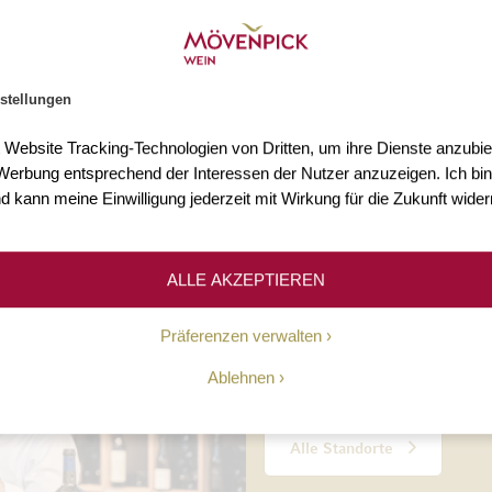
s 3.000 Weine
Mehr als 75 Jahre Erfahr
n Sie mehr als 3.000 Weine
Seit 1948 ermöglichen wir un
stellungen
Welt.
Kundinnen und Kunden den Z
hochwertigen Weinen.
t Website Tracking-Technologien von Dritten, um ihre Dienste anzubiet
erbung entsprechend der Interessen der Nutzer anzuzeigen. Ich bin
d kann meine Einwilligung jederzeit mit Wirkung für die Zukunft wider
Unsere Geschichte
ALLE AKZEPTIEREN
10 Standorte
Präferenzen verwalten
Ablehnen
Persönliche Beratung, täglic
Alle Standorte