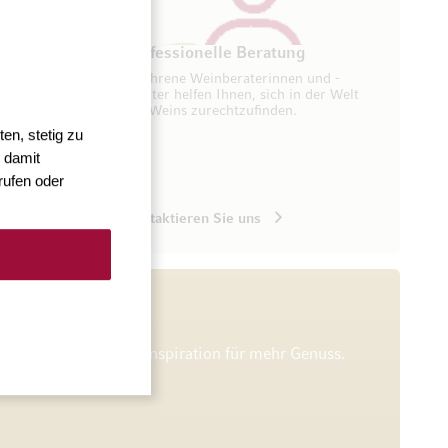
ung
Professionelle Beratung
seren
Erfahrene Weinberaterinnen und -
ugang zu
berater helfen Ihnen, sich in der Welt
des Weins zurechtzufinden.
en, stetig zu
 damit
rufen oder
Kontaktieren Sie uns
he Verkostungen und Inspiration für mehr Genuss.