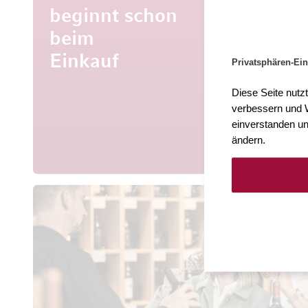
beginnt schon
beim
Mehr al
Entdecke
Einkauf
Privatsphären-Ein
aus aller 
Diese Seite nutz
verbessern und W
einverstanden un
ändern.