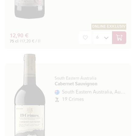
ONLINE EXKLUSIV
12,90 €
In den W
75 cl
(17,20 € / l)
South Eastern Australia
Cabernet Sauvignon
South Eastern Australia, Australien
19 Crimes