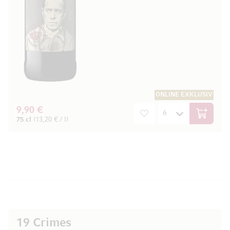
ONLINE EXKLUSIV
9,90 €
In den W
75 cl
(13,20 € / l)
19 Crimes