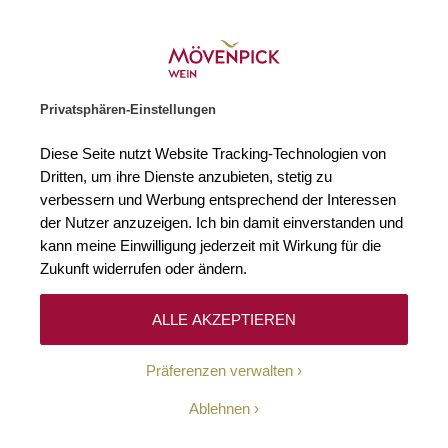
Gratislieferung ab € 120.–
Zur Startseite
SUCHE
WARENKORB
Minicart
Privatsphären-Einstellungen
Startseite
Gewinnspiel
Diese Seite nutzt Website Tracking-Technologien von
Dritten, um ihre Dienste anzubieten, stetig zu
Gewinnspiel Spanien-Weinreise
verbessern und Werbung entsprechend der Interessen
der Nutzer anzuzeigen. Ich bin damit einverstanden und
kann meine Einwilligung jederzeit mit Wirkung für die
Zukunft widerrufen oder ändern.
ALLE AKZEPTIEREN
Präferenzen verwalten
Ablehnen