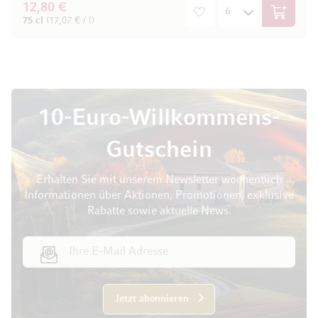
12,80 €
In den W
75 cl
(17,07 € / l)
10-Euro-Willkommens-
Gutschein
Erhalten Sie mit unserem Newsletter wöchentlich
Informationen über Aktionen, Promotionen, exklusive
Rabatte sowie aktuelle News.
E-Mail Adresse
Jetzt abonnieren