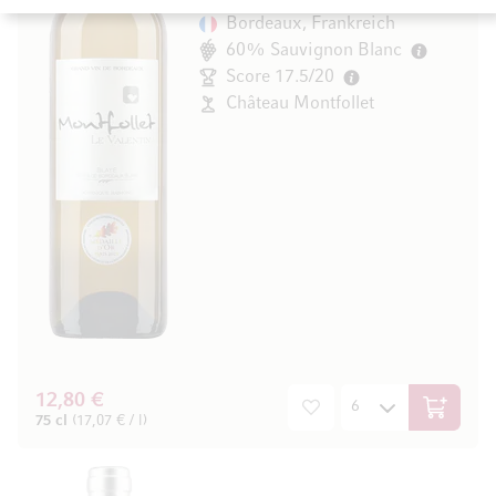
Bordeaux, Frankreich
60% Sauvignon Blanc
Score 17.5/20
Château Montfollet
12,80 €
In den W
75 cl
(17,07 € / l)