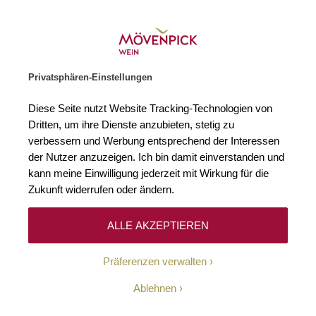
Gratislieferung ab € 120.–
Zur Startseite
SUCHE
WARENKORB
Minicart
Privatsphären-Einstellungen
Startseite
Weißweine
Frankreich
Bordeaux
Côtes de 
Diese Seite nutzt Website Tracking-Technologien von
Dritten, um ihre Dienste anzubieten, stetig zu
Côtes de Blaye
2
verbessern und Werbung entsprechend der Interessen
der Nutzer anzuzeigen. Ich bin damit einverstanden und
kann meine Einwilligung jederzeit mit Wirkung für die
Zukunft widerrufen oder ändern.
Filtern
Top
Sortieren
ALLE AKZEPTIEREN
Präferenzen verwalten
2
Blaye Côtes de Bordeaux AOC
Ablehnen
2024 Montfollet Le Valentin
Blanc