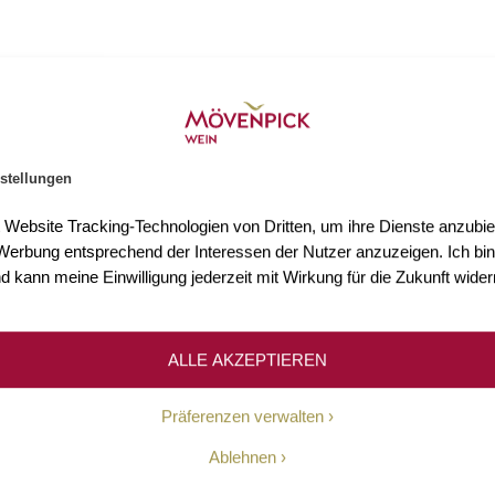
stellungen
s 3.000 Weine
Mehr als 75 Jahre Erfahr
t Website Tracking-Technologien von Dritten, um ihre Dienste anzubiet
n Sie mehr als 3.000 Weine
Seit 1948 ermöglichen wir un
erbung entsprechend der Interessen der Nutzer anzuzeigen. Ich bin
Welt.
Kundinnen und Kunden den Z
d kann meine Einwilligung jederzeit mit Wirkung für die Zukunft wider
hochwertigen Weinen.
ALLE AKZEPTIEREN
Unsere Geschichte
Präferenzen verwalten
Ablehnen