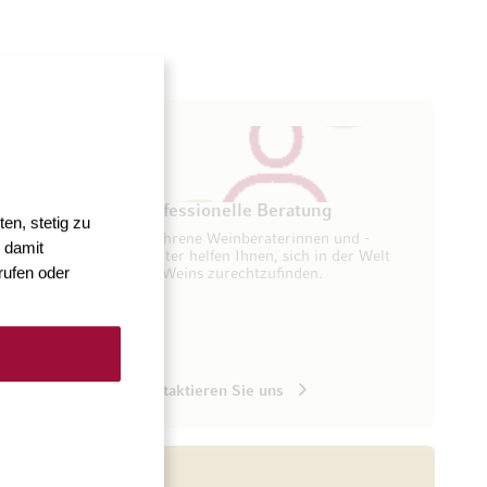
ung
Professionelle Beratung
en, stetig zu
seren
Erfahrene Weinberaterinnen und -
 damit
ugang zu
berater helfen Ihnen, sich in der Welt
rufen oder
des Weins zurechtzufinden.
Kontaktieren Sie uns