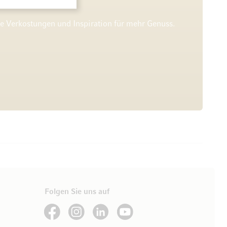
he Verkostungen und Inspiration für mehr Genuss.
Folgen Sie uns auf
See our Facebook
See our Instagram account
See our LinkedIn
See our YouTube channel