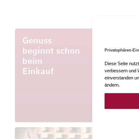
Genuss
beginnt schon
Privatsphären-Ein
beim
Mehr al
Diese Seite nutz
Entdecke
Einkauf
verbessern und W
aus aller 
einverstanden un
ändern.