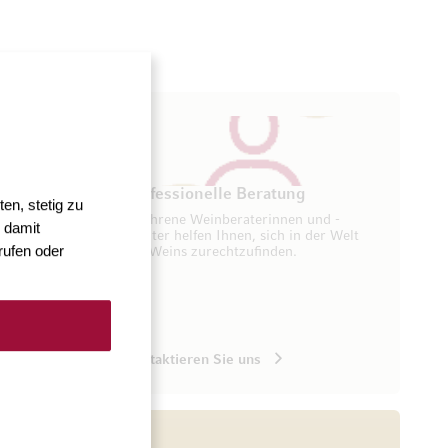
ung
Professionelle Beratung
en, stetig zu
seren
Erfahrene Weinberaterinnen und -
 damit
ugang zu
berater helfen Ihnen, sich in der Welt
rufen oder
des Weins zurechtzufinden.
Kontaktieren Sie uns