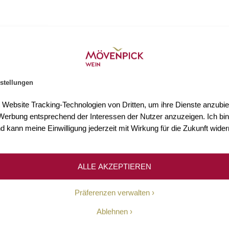
stellungen
s 3.000 Weine
Mehr als 75 Jahre Erfahr
t Website Tracking-Technologien von Dritten, um ihre Dienste anzubiet
n Sie mehr als 3.000 Weine
Seit 1948 ermöglichen wir un
erbung entsprechend der Interessen der Nutzer anzuzeigen. Ich bin
Welt.
Kundinnen und Kunden den Z
d kann meine Einwilligung jederzeit mit Wirkung für die Zukunft wider
hochwertigen Weinen.
ALLE AKZEPTIEREN
Unsere Geschichte
Präferenzen verwalten
Ablehnen