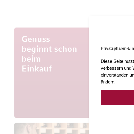
Genuss
beginnt schon
Privatsphären-Ein
beim
Mehr al
Diese Seite nutz
Entdecke
Einkauf
verbessern und W
aus aller 
einverstanden un
ändern.