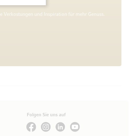
he Verkostungen und Inspiration für mehr Genuss.
Folgen Sie uns auf
See our Facebook
See our Instagram account
See our LinkedIn
See our YouTube channel