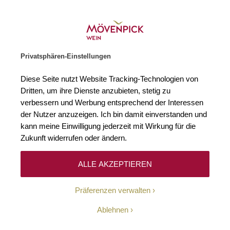
Weinhändler des Jahres 2026
Zur Startseite
SUCHE
WARENKORB
Minicart
Privatsphären-Einstellungen
Startseite
Spirituosen
Grappa
Schweiz
Tessin
Diese Seite nutzt Website Tracking-Technologien von
Dritten, um ihre Dienste anzubieten, stetig zu
Tessin
0
verbessern und Werbung entsprechend der Interessen
der Nutzer anzuzeigen. Ich bin damit einverstanden und
kann meine Einwilligung jederzeit mit Wirkung für die
Zukunft widerrufen oder ändern.
Leider können wir keine passenden Produkte zu
ihrer Auswahl finden.
ALLE AKZEPTIEREN
Präferenzen verwalten
Ablehnen
10-Euro-Willkommens-