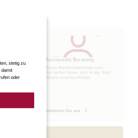
ung
Professionelle Beratung
en, stetig zu
seren
Erfahrene Weinberaterinnen und -
 damit
ugang zu
berater helfen Ihnen, sich in der Welt
rufen oder
des Weins zurechtzufinden.
Kontaktieren Sie uns