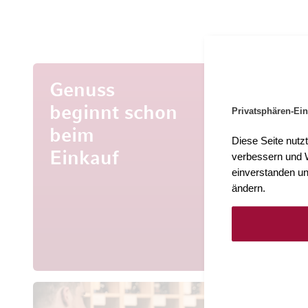
Genuss
beginnt schon
Privatsphären-Ein
beim
Mehr al
Diese Seite nutz
Entdecke
Einkauf
verbessern und W
aus aller 
einverstanden un
ändern.