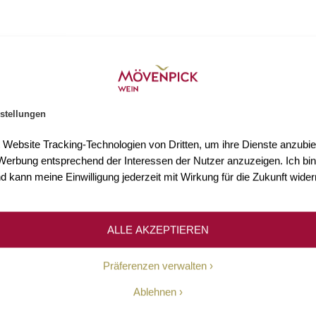
stellungen
s 3.000 Weine
Mehr als 75 Jahre Erfahr
t Website Tracking-Technologien von Dritten, um ihre Dienste anzubiet
n Sie mehr als 3.000 Weine
Seit 1948 ermöglichen wir un
erbung entsprechend der Interessen der Nutzer anzuzeigen. Ich bin
Welt.
Kundinnen und Kunden den Z
d kann meine Einwilligung jederzeit mit Wirkung für die Zukunft wider
hochwertigen Weinen.
ALLE AKZEPTIEREN
Unsere Geschichte
Präferenzen verwalten
Ablehnen