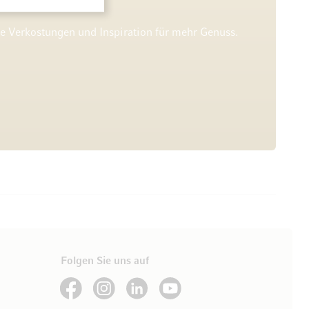
he Verkostungen und Inspiration für mehr Genuss.
Folgen Sie uns auf
See our Facebook
See our Instagram account
See our LinkedIn
See our YouTube channel