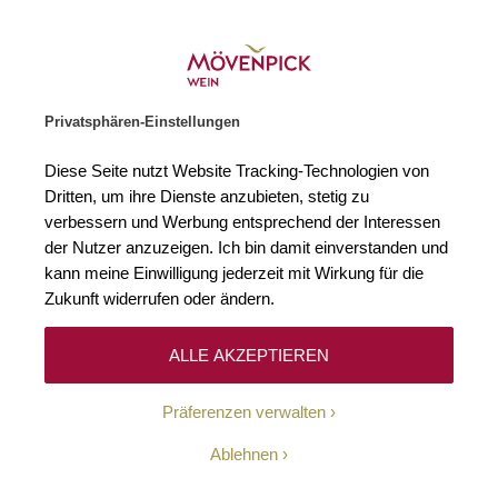
Gratislieferung ab € 120.–
Zur Startseite
SUCHE
WARENKORB
Minicart
Privatsphären-Einstellungen
Startseite
Schaumweine
Schweiz
Diese Seite nutzt Website Tracking-Technologien von
Dritten, um ihre Dienste anzubieten, stetig zu
Schweiz
0
verbessern und Werbung entsprechend der Interessen
der Nutzer anzuzeigen. Ich bin damit einverstanden und
kann meine Einwilligung jederzeit mit Wirkung für die
Zukunft widerrufen oder ändern.
Leider können wir keine passenden Produkte zu
ihrer Auswahl finden.
ALLE AKZEPTIEREN
Präferenzen verwalten
Ablehnen
Schaumweine aus der Schweiz fallen durch ihren
Farbenreichtum auf, der von hellgelb über goldgelb bis hin