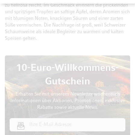
zu hellrosa reicht. Im Geschmack erinnern die prickelnden
und spritzigen Tropfen an saftige Äpfel, deren Aromen sich
mit blumigen Noten, knackigen Säuren und einer zarten
Süße vermischen. Die Nachfrage ist groß, weil Schweizer
Schaumweine als ideale Begleiter zu warmen und kalten
Speisen gelten.
10-Euro-Willkommens-
Gutschein
Erhalten Sie mit unserem Newsletter wöchentlich
Informationen über Aktionen, Promotionen, exklusive
Rabatte sowie aktuelle News.
E-Mail Adresse