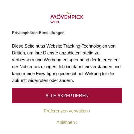
Gratislieferung ab € 120.–
Zur Startseite
SUCHE
WARENKORB
Minicart
Privatsphären-Einstellungen
Startseite
Rotweine
Vereinigte Staaten
Oregon
Diese Seite nutzt Website Tracking-Technologien von
Dritten, um ihre Dienste anzubieten, stetig zu
Oregon
0
verbessern und Werbung entsprechend der Interessen
der Nutzer anzuzeigen. Ich bin damit einverstanden und
kann meine Einwilligung jederzeit mit Wirkung für die
Zukunft widerrufen oder ändern.
Leider können wir keine passenden Produkte zu
ihrer Auswahl finden.
ALLE AKZEPTIEREN
Präferenzen verwalten
Ablehnen
10-Euro-Willkommens-