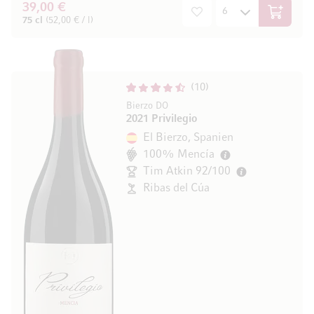
39,00 €
In den W
75 cl
(52,00 € / l)
10
Bierzo DO
2021 Privilegio
El Bierzo, Spanien
100% Mencía
Tim Atkin 92/100
Ribas del Cúa