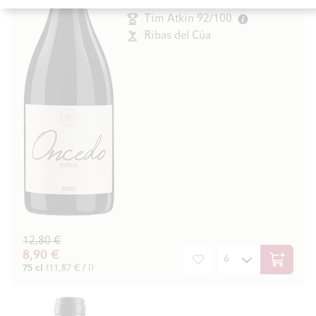
El Bierzo, Spanien
Tim Atkin 92/100
Ribas del Cúa
12,80 €
8,90 €
In den W
75 cl
(11,87 € / l)