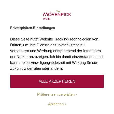
Weinhändler des Jahres 2026
Zur Startseite
SUCHE
WARENKORB
Minicart
Privatsphären-Einstellungen
Startseite
Rotweine
Spanien
El Bierzo
Diese Seite nutzt Website Tracking-Technologien von
Dritten, um ihre Dienste anzubieten, stetig zu
El Bierzo
3
verbessern und Werbung entsprechend der Interessen
der Nutzer anzuzeigen. Ich bin damit einverstanden und
kann meine Einwilligung jederzeit mit Wirkung für die
Zukunft widerrufen oder ändern.
Filtern
Top
Sortieren
ALLE AKZEPTIEREN
Präferenzen verwalten
14
30
%
Bierzo DO
Ablehnen
2022 Oncedo