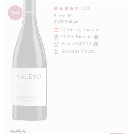
16
15
%
Bierzo DO
2021 Valeyo
El Bierzo, Spanien
100% Mencía
Parker 94/100
Bodegas Mauro
46,00 €