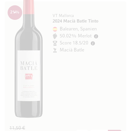
21
%
VT Mallorca
2024 Macià Batle Tinto
Balearen, Spanien
50.02% Merlot
Score 18.5/20
Macià Batle
11,50 €