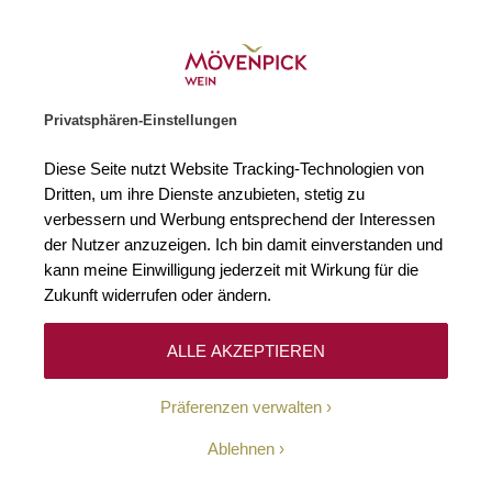
Gratislieferung ab € 120.–
Zur Startseite
SUCHE
WARENKORB
Minicart
Privatsphären-Einstellungen
Startseite
Rotweine
Spanien
Balearen
Mallorca
Diese Seite nutzt Website Tracking-Technologien von
Dritten, um ihre Dienste anzubieten, stetig zu
Mallorca
3
verbessern und Werbung entsprechend der Interessen
der Nutzer anzuzeigen. Ich bin damit einverstanden und
kann meine Einwilligung jederzeit mit Wirkung für die
Zukunft widerrufen oder ändern.
Filtern
Sortieren
ALLE AKZEPTIEREN
Präferenzen verwalten
VT Mallorca
Ablehnen
2022 NEGRE MB