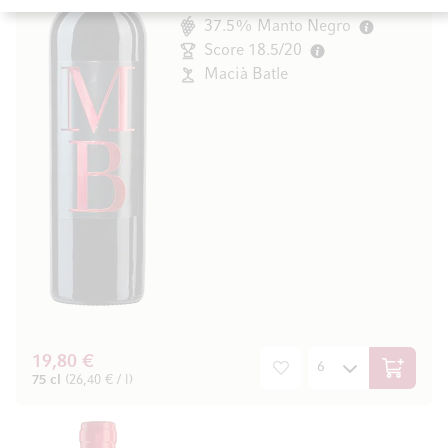
Balearen, Spanien
37.5% Manto Negro
Score 18.5/20
Macià Batle
19,80 €
In den W
75 cl
(26,40 € / l)