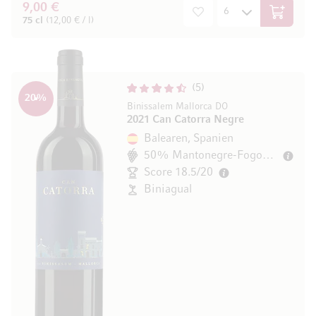
9,00 €
In den W
75 cl
(12,00 € / l)
5
20
%
Binissalem Mallorca DO
2021 Can Catorra Negre
Balearen, Spanien
50% Mantonegre-Fogoneu
Score 18.5/20
Biniagual