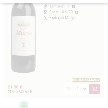
Rioja, Spanien
Tempranillo
Score 18.5/20
Bodegas Muga
ONLINE EXKLUSIV
21,90 €
In den W
75 cl
(29,20 € / l)