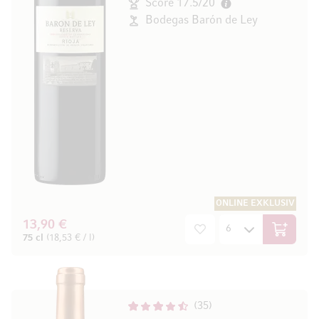
Score 17.5/20
Bodegas Barón de Ley
ONLINE EXKLUSIV
13,90 €
In den W
75 cl
(18,53 € / l)
35