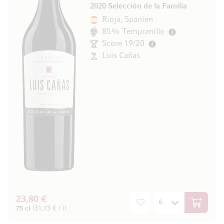
2020 Selección de la Familia
Rioja, Spanien
85% Tempranillo
Score 19/20
Luis Cañas
23,80 €
In den W
75 cl
(31,73 € / l)