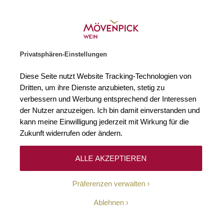
Gratislieferung ab € 120.–
Zur Startseite
SUCHE
WARENKORB
Minicart
Privatsphären-Einstellungen
Startseite
Rotweine
Spanien
Diese Seite nutzt Website Tracking-Technologien von
Dritten, um ihre Dienste anzubieten, stetig zu
Spanien
132
verbessern und Werbung entsprechend der Interessen
der Nutzer anzuzeigen. Ich bin damit einverstanden und
kann meine Einwilligung jederzeit mit Wirkung für die
Zukunft widerrufen oder ändern.
Filtern
Top
Sortieren
ALLE AKZEPTIEREN
Präferenzen verwalten
Rioja DOCa
Ablehnen
2022 Muga Reserva