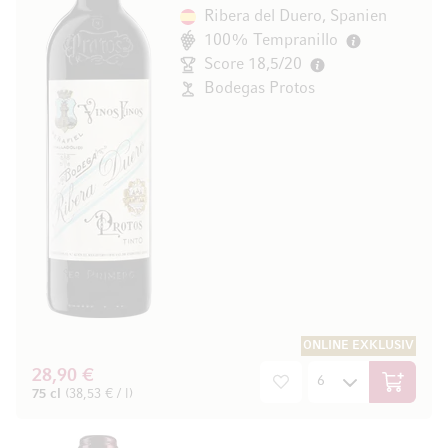
Ribera del Duero, Spanien
100% Tempranillo
Score 18,5/20
Bodegas Protos
ONLINE EXKLUSIV
28,90 €
In den W
75 cl
(38,53 € / l)