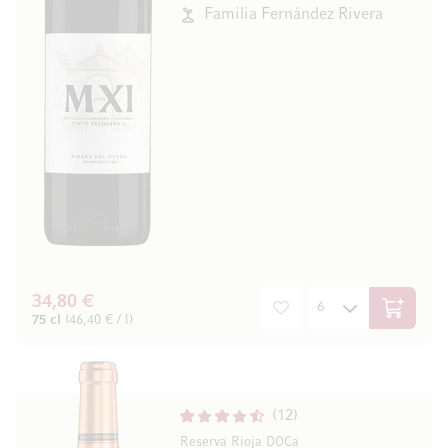
Familia Fernández Rivera
34,80 €
In den W
75 cl
(46,40 € / l)
12
Reserva Rioja DOCa