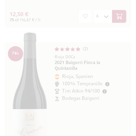
12,50 €
In den W
75 cl
(16,67 € / l)
2
7
%
Rioja DOCa
2021 Baigorri Finca la
Quintanilla
Rioja, Spanien
100% Tempranillo
Tim Atkin 94/100
Bodegas Baigorri