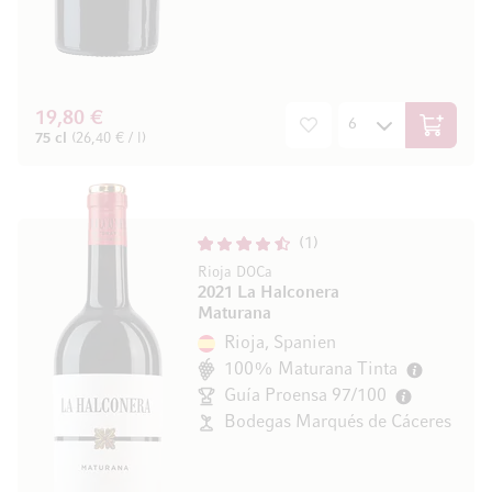
19,80 €
In den W
75 cl
(26,40 € / l)
1
Rioja DOCa
2021 La Halconera
Maturana
Rioja, Spanien
100% Maturana Tinta
Guía Proensa 97/100
Bodegas Marqués de Cáceres