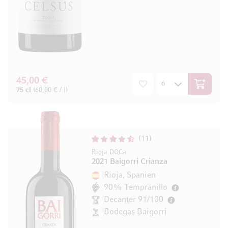
45,00 €
In den W
75 cl
(60,00 € / l)
11
Rioja DOCa
2021 Baigorri Crianza
Rioja, Spanien
90% Tempranillo
Decanter 91/100
Bodegas Baigorri