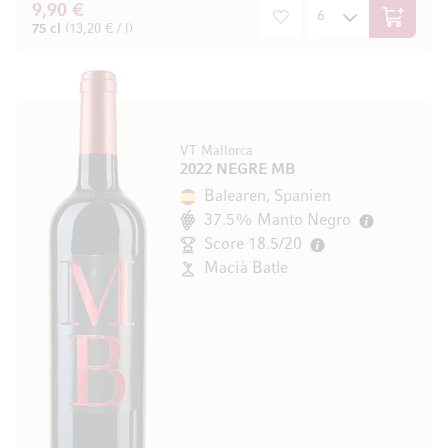
9,90 €
In den W
75 cl
(13,20 € / l)
VT Mallorca
2022 NEGRE MB
Balearen, Spanien
37.5% Manto Negro
Score 18.5/20
Macià Batle