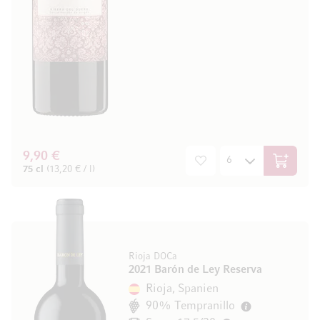
9,90 €
In den W
75 cl
(13,20 € / l)
Rioja DOCa
2021 Barón de Ley Reserva
Rioja, Spanien
90% Tempranillo