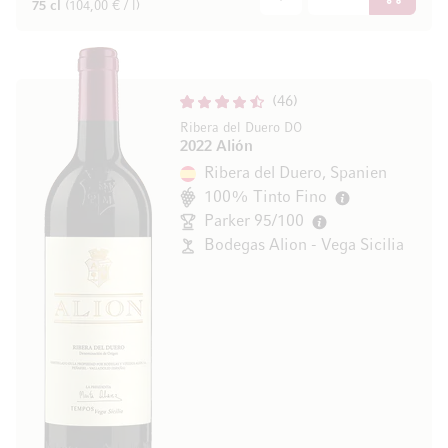
In den W
75 cl
(104,00 € / l)
46
Ribera del Duero DO
2022 Alión
Ribera del Duero, Spanien
100% Tinto Fino
Parker 95/100
Bodegas Alion - Vega Sicilia