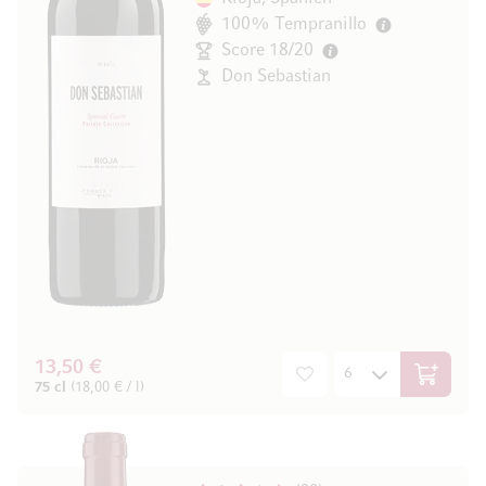
100% Tempranillo
Score 18/20
Don Sebastian
13,50 €
In den W
75 cl
(18,00 € / l)