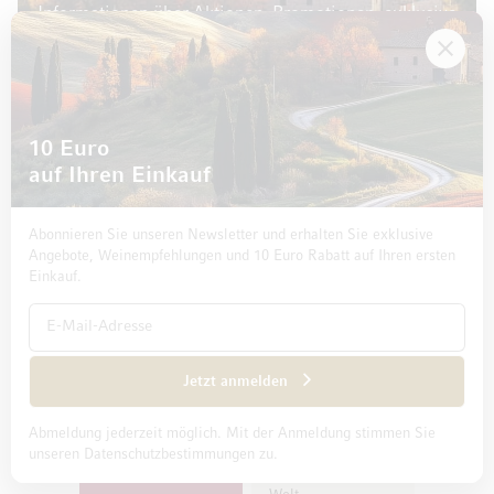
Informationen über Aktionen, Promotionen, exklusive
Rabatte sowie aktuelle News.
E-Mail Adresse
10 Euro
auf Ihren Einkauf
Jetzt abonnieren
Abonnieren Sie unseren Newsletter und erhalten Sie exklusive
Angebote, Weinempfehlungen und 10 Euro Rabatt auf Ihren ersten
Einkauf.
Genuss
beginnt
Jetzt anmelden
schon
Mehr als
3.000 Weine
beim
Abmeldung jederzeit möglich. Mit der Anmeldung stimmen Sie
Entdecken Sie
Einkauf
unseren Datenschutzbestimmungen zu.
mehr als 3.000
Weine aus aller