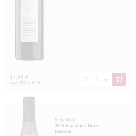
17,90 €
In den W
75 cl
(23,87 € / l)
Rioja DOCa
2016 Faustino I Gran
Reserva