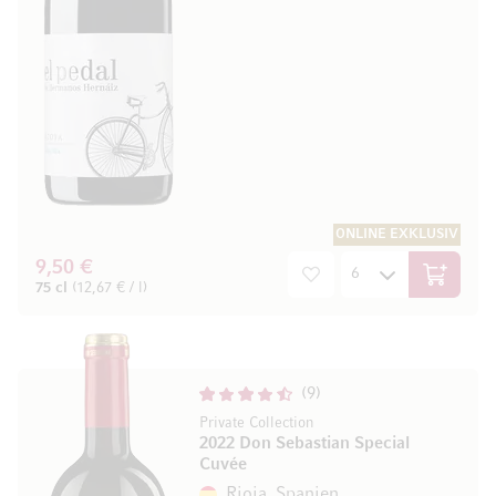
ONLINE EXKLUSIV
9,50 €
In den W
75 cl
(12,67 € / l)
9
Private Collection
2022 Don Sebastian Special
Cuvée
Rioja, Spanien