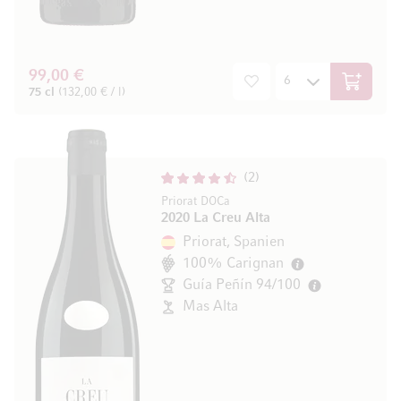
99,00 €
In den W
75 cl
(132,00 € / l)
2
Priorat DOCa
2020 La Creu Alta
Priorat, Spanien
100% Carignan
Guía Peñín 94/100
Mas Alta