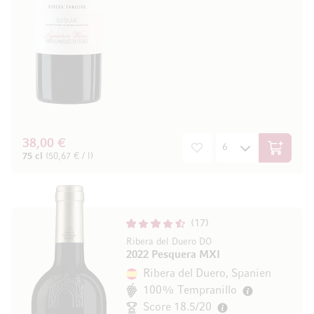
38,00 €
In den W
75 cl
(50,67 € / l)
17
Ribera del Duero DO
2022 Pesquera MXI
Ribera del Duero, Spanien
100% Tempranillo
Score 18.5/20