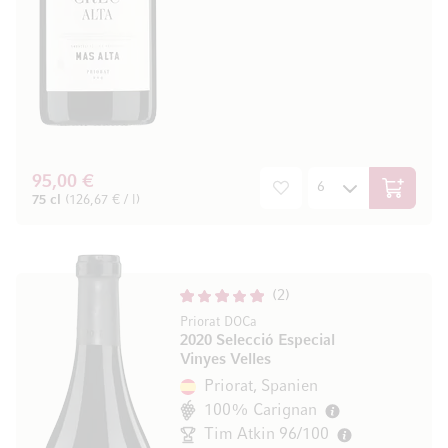
95,00 €
In den W
75 cl
(126,67 € / l)
2
Priorat DOCa
2020 Selecció Especial
Vinyes Velles
Priorat, Spanien
100% Carignan
Tim Atkin 96/100