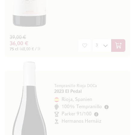
39,00 €
36,00 €
In den W
75 cl
(48,00 € / l)
Tempranillo Rioja DOCa
2023 El Pedal
Rioja, Spanien
100% Tempranillo
Parker 91/100
Hermanos Hernáiz