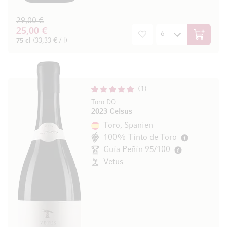
29,00 €
25,00 €
In den W
75 cl
(33,33 € / l)
1
Toro DO
2023 Celsus
Toro, Spanien
100% Tinto de Toro
Guía Peñín 95/100
Vetus