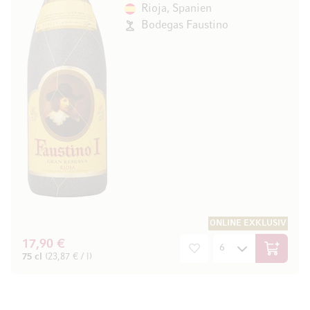
Rioja, Spanien
Bodegas Faustino
ONLINE EXKLUSIV
17,90 €
In den W
75 cl
(23,87 € / l)