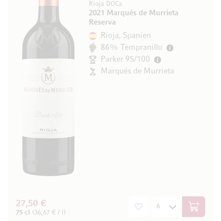
Rioja DOCa
2021 Marqués de Murrieta
Reserva
Rioja, Spanien
86% Tempranillo
Parker 95/100
Marqués de Murrieta
27,50 €
In den W
75 cl
(36,67 € / l)