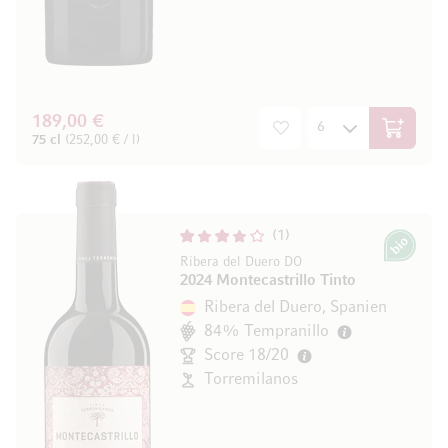
189,00 €
In den W
75 cl
(252,00 € / l)
1
Bio
Ribera del Duero DO
2024 Montecastrillo Tinto
Ribera del Duero, Spanien
84% Tempranillo
Score 18/20
Torremilanos