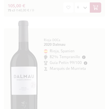
105,00 €
In den W
75 cl
(140,00 € / l)
Rioja DOCa
2020 Dalmau
Rioja, Spanien
82% Tempranillo
Guía Peñín 99/100
Marqués de Murrieta