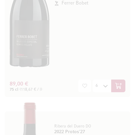
Ferrer Bobet
89,00 €
In den W
75 cl
(118,67 € / l)
Ribera del Duero DO
2022 Protos'27