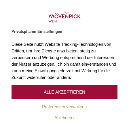
Weinhändler des Jahres 2026
Zur Startseite
SUCHE
WARENKORB
Minicart
Privatsphären-Einstellungen
Startseite
Alkoholfreie Alternativen
Red Aldea Entalkoholisiert / dé
Diese Seite nutzt Website Tracking-Technologien von
Zum Ende der Bildgalerie springen
Zum Anfang der Bildgaleri
Dritten, um ihre Dienste anzubieten, stetig zu
Alcoho
verbessern und Werbung entsprechend der Interessen
der Nutzer anzuzeigen. Ich bin damit einverstanden und
kann meine Einwilligung jederzeit mit Wirkung für die
Zukunft widerrufen oder ändern.
ALLE AKZEPTIEREN
Präferenzen verwalten
Ablehnen