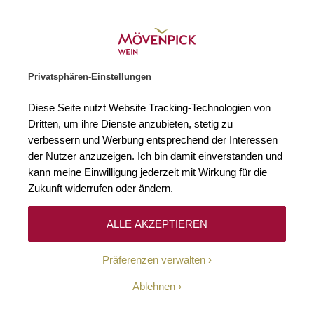
Weinhändler des Jahres 2026
Zur Startseite
SUCHE
WARENKORB
Minicart
Privatsphären-Einstellungen
Startseite
Rebsorten
Ruby cabernet
Diese Seite nutzt Website Tracking-Technologien von
Dritten, um ihre Dienste anzubieten, stetig zu
Ruby cabernet
0
verbessern und Werbung entsprechend der Interessen
der Nutzer anzuzeigen. Ich bin damit einverstanden und
kann meine Einwilligung jederzeit mit Wirkung für die
Zukunft widerrufen oder ändern.
Leider können wir keine passenden Produkte zu
ihrer Auswahl finden.
ALLE AKZEPTIEREN
Präferenzen verwalten
Ablehnen
10-Euro-Willkommens-