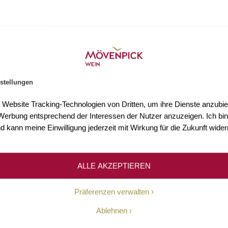
stellungen
s 3.000 Weine
Mehr als 75 Jahre Erfahr
t Website Tracking-Technologien von Dritten, um ihre Dienste anzubiet
n Sie mehr als 3.000 Weine
Seit 1948 ermöglichen wir un
erbung entsprechend der Interessen der Nutzer anzuzeigen. Ich bin
Welt.
Kundinnen und Kunden den Z
d kann meine Einwilligung jederzeit mit Wirkung für die Zukunft wider
hochwertigen Weinen.
ALLE AKZEPTIEREN
Unsere Geschichte
Präferenzen verwalten
Ablehnen