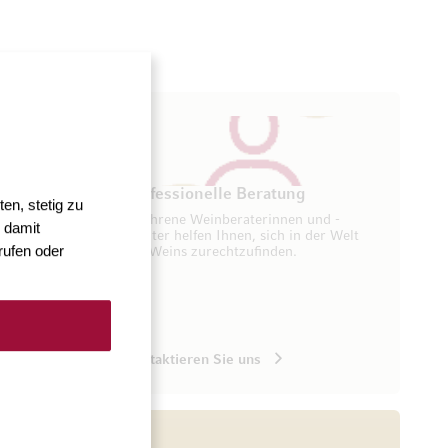
ung
Professionelle Beratung
en, stetig zu
seren
Erfahrene Weinberaterinnen und -
 damit
ugang zu
berater helfen Ihnen, sich in der Welt
rufen oder
des Weins zurechtzufinden.
Kontaktieren Sie uns