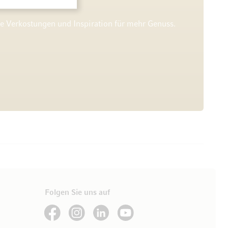
he Verkostungen und Inspiration für mehr Genuss.
Folgen Sie uns auf
See our Facebook
See our Instagram account
See our LinkedIn
See our YouTube channel