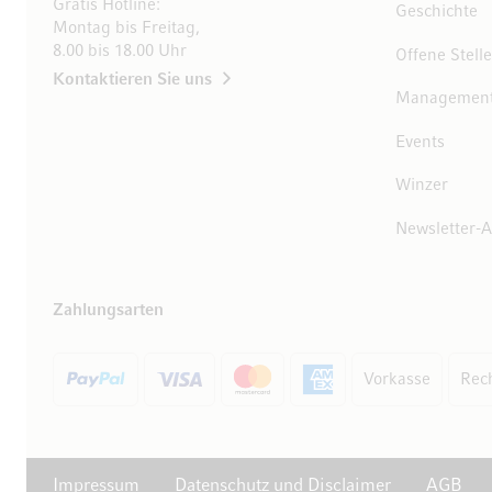
Gratis Hotline:
Geschichte
Montag bis Freitag,
8.00 bis 18.00 Uhr
Offene Stell
Kontaktieren Sie uns
Managemen
Events
10 Euro
Winzer
auf Ihren Einkauf
Newsletter-
Abonnieren Sie unseren Newsletter und erhalten Sie
exklusive Angebote, Weinempfehlungen und 10 Euro
Zahlungsarten
Rabatt auf Ihren ersten Einkauf.
Vorkasse
Rec
Jetzt anmelden
Impressum
Datenschutz und Disclaimer
AGB
Abmeldung jederzeit möglich. Mit der Anmeldung