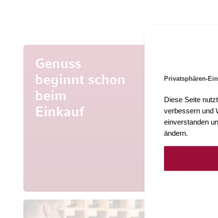
Genuss
beginnt schon
Privatsphären-Ein
beim
Mehr al
Diese Seite nutz
Entdecke
Einkauf
verbessern und W
aus aller 
einverstanden un
ändern.