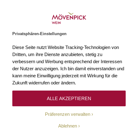
Gratislieferung ab € 120.–
Zur Startseite
SUCHE
WARENKORB
Minicart
Privatsphären-Einstellungen
Startseite
Rebsorten
Orvieto
Diese Seite nutzt Website Tracking-Technologien von
Dritten, um ihre Dienste anzubieten, stetig zu
Orvieto
0
verbessern und Werbung entsprechend der Interessen
der Nutzer anzuzeigen. Ich bin damit einverstanden und
kann meine Einwilligung jederzeit mit Wirkung für die
Zukunft widerrufen oder ändern.
Leider können wir keine passenden Produkte zu
ihrer Auswahl finden.
ALLE AKZEPTIEREN
Präferenzen verwalten
Ablehnen
10-Euro-Willkommens-