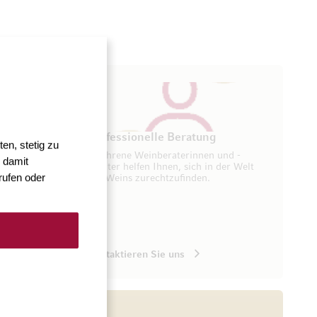
ung
Professionelle Beratung
en, stetig zu
seren
Erfahrene Weinberaterinnen und -
 damit
ugang zu
berater helfen Ihnen, sich in der Welt
rufen oder
des Weins zurechtzufinden.
Kontaktieren Sie uns