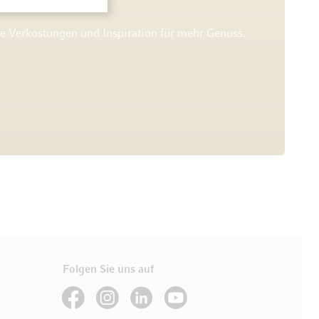
he Verkostungen und Inspiration für mehr Genuss.
Folgen Sie uns auf
See our Facebook
See our Instagram account
See our LinkedIn
See our YouTube channel