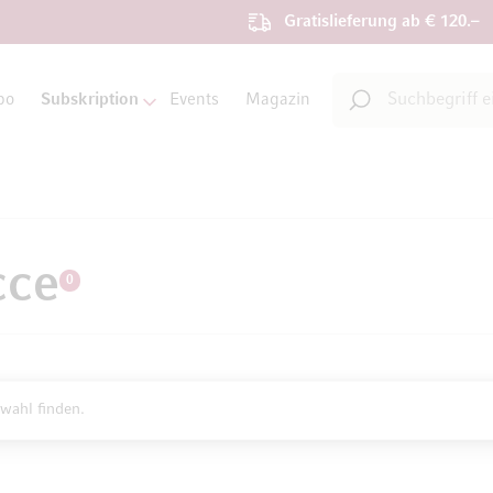
Gratislieferung ab € 120.–
Suche
bo
Subskription
Events
Magazin
Suche
cce
0
wahl finden.