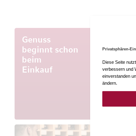
Genuss
beginnt schon
Privatsphären-Ein
beim
Mehr al
Diese Seite nutz
Entdecke
Einkauf
verbessern und W
aus aller 
einverstanden un
ändern.