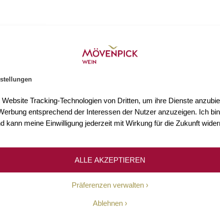
stellungen
s 3.000 Weine
Mehr als 75 Jahre Erfahr
t Website Tracking-Technologien von Dritten, um ihre Dienste anzubiet
n Sie mehr als 3.000 Weine
Seit 1948 ermöglichen wir un
erbung entsprechend der Interessen der Nutzer anzuzeigen. Ich bin
Welt.
Kundinnen und Kunden den Z
d kann meine Einwilligung jederzeit mit Wirkung für die Zukunft wider
hochwertigen Weinen.
ALLE AKZEPTIEREN
Unsere Geschichte
Präferenzen verwalten
Ablehnen