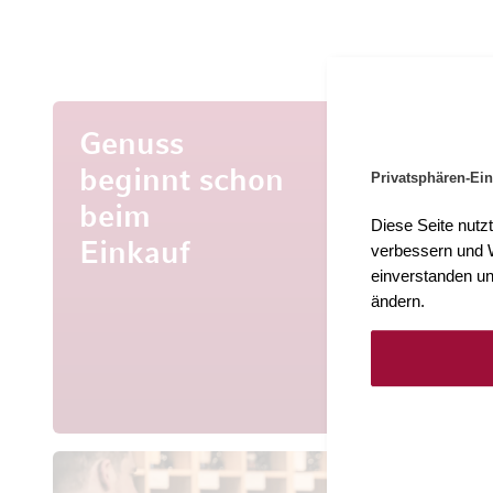
Genuss
beginnt schon
Privatsphären-Ein
beim
Mehr al
Diese Seite nutz
Entdecke
Einkauf
verbessern und W
aus aller 
einverstanden un
ändern.