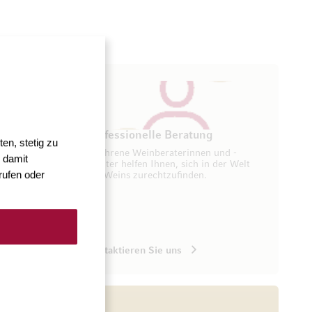
ung
Professionelle Beratung
en, stetig zu
seren
Erfahrene Weinberaterinnen und -
 damit
ugang zu
berater helfen Ihnen, sich in der Welt
rufen oder
des Weins zurechtzufinden.
Kontaktieren Sie uns