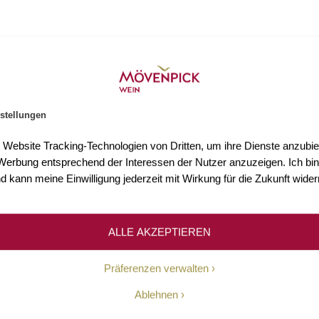
stellungen
s 3.000 Weine
Mehr als 75 Jahre Erfahr
t Website Tracking-Technologien von Dritten, um ihre Dienste anzubiet
n Sie mehr als 3.000 Weine
Seit 1948 ermöglichen wir un
erbung entsprechend der Interessen der Nutzer anzuzeigen. Ich bin
Welt.
Kundinnen und Kunden den Z
d kann meine Einwilligung jederzeit mit Wirkung für die Zukunft wider
hochwertigen Weinen.
ALLE AKZEPTIEREN
Unsere Geschichte
Präferenzen verwalten
Ablehnen