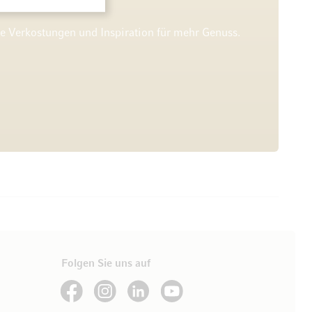
he Verkostungen und Inspiration für mehr Genuss.
Folgen Sie uns auf
See our Facebook
See our Instagram account
See our LinkedIn
See our YouTube channel