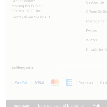
Gratis Hotline:
Geschichte
Montag bis Freitag,
8.00 bis 18.00 Uhr
Offene Stell
Kontaktieren Sie uns
Managemen
Events
10 Euro
Winzer
auf Ihren Einkauf
Newsletter-
Abonnieren Sie unseren Newsletter und erhalten Sie
exklusive Angebote, Weinempfehlungen und 10 Euro
Zahlungsarten
Rabatt auf Ihren ersten Einkauf.
Vorkasse
Rec
Jetzt anmelden
Impressum
Datenschutz und Disclaimer
AGB
Abmeldung jederzeit möglich. Mit der Anmeldung