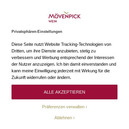
Weinhändler des Jahres 2026
Zur Startseite
SUCHE
WARENKORB
Minicart
Privatsphären-Einstellungen
Startseite
Rebsorten
Hojiblanca
Diese Seite nutzt Website Tracking-Technologien von
Dritten, um ihre Dienste anzubieten, stetig zu
Hojiblanca
0
verbessern und Werbung entsprechend der Interessen
der Nutzer anzuzeigen. Ich bin damit einverstanden und
kann meine Einwilligung jederzeit mit Wirkung für die
Zukunft widerrufen oder ändern.
Leider können wir keine passenden Produkte zu
ihrer Auswahl finden.
ALLE AKZEPTIEREN
Präferenzen verwalten
Ablehnen
10-Euro-Willkommens-