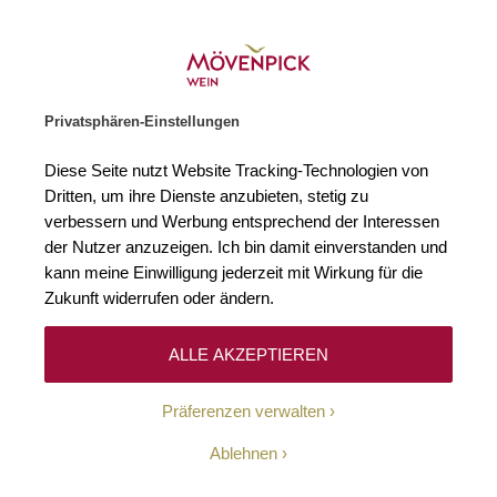
Gratislieferung ab € 120.–
Zur Startseite
SUCHE
WARENKORB
Minicart
Privatsphären-Einstellungen
Startseite
Rebsorten
Gutedel
Diese Seite nutzt Website Tracking-Technologien von
Dritten, um ihre Dienste anzubieten, stetig zu
Gutedel
1
verbessern und Werbung entsprechend der Interessen
der Nutzer anzuzeigen. Ich bin damit einverstanden und
kann meine Einwilligung jederzeit mit Wirkung für die
Zukunft widerrufen oder ändern.
Filtern
Top
Sortieren
ALLE AKZEPTIEREN
Präferenzen verwalten
Weingut Ziereisen
Ablehnen
2022 Gutedel ST trocken