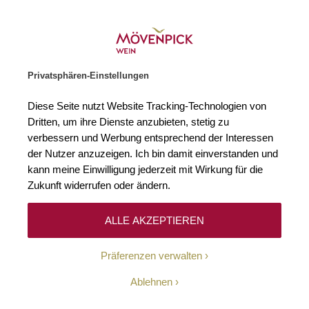
Gratislieferung ab € 120.–
Zur Startseite
SUCHE
WARENKORB
Minicart
Privatsphären-Einstellungen
Startseite
Rebsorten
Gaglioppo
Diese Seite nutzt Website Tracking-Technologien von
Dritten, um ihre Dienste anzubieten, stetig zu
Gaglioppo
0
verbessern und Werbung entsprechend der Interessen
der Nutzer anzuzeigen. Ich bin damit einverstanden und
kann meine Einwilligung jederzeit mit Wirkung für die
Zukunft widerrufen oder ändern.
Leider können wir keine passenden Produkte zu
ihrer Auswahl finden.
ALLE AKZEPTIEREN
Präferenzen verwalten
Ablehnen
10-Euro-Willkommens-