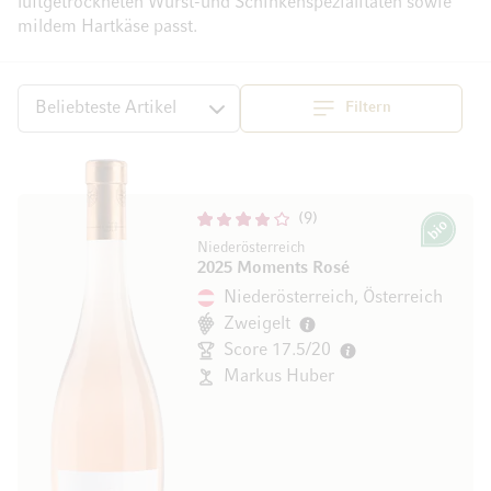
luftgetrockneten Wurst-und Schinkenspezialitäten sowie
mildem Hartkäse passt.
Filtern
Top
Sortieren
9
Bio
Niederösterreich
2025 Moments Rosé
Niederösterreich, Österreich
Zweigelt
Score 17.5/20
Markus Huber