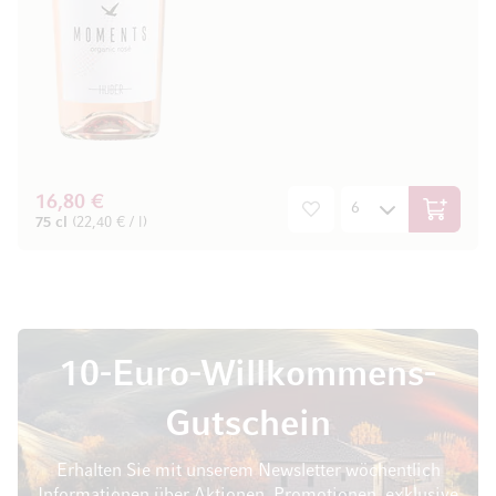
16,80 €
In den W
75 cl
(22,40 € / l)
10-Euro-Willkommens-
Gutschein
Erhalten Sie mit unserem Newsletter wöchentlich