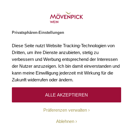
Gratislieferung ab € 120.–
Zur Startseite
SUCHE
WARENKORB
Minicart
Privatsphären-Einstellungen
Startseite
Rebsorten
Blauer Portugieser
Diese Seite nutzt Website Tracking-Technologien von
Dritten, um ihre Dienste anzubieten, stetig zu
Blauer Portugieser
1
verbessern und Werbung entsprechend der Interessen
der Nutzer anzuzeigen. Ich bin damit einverstanden und
kann meine Einwilligung jederzeit mit Wirkung für die
Blauer Portugieser ist eine rote Rebsorte, die ursprünglich
Zukunft widerrufen oder ändern.
wohl aus der Untersteiermark im heutigen Slowenien
stammt und sich von dort aus verbreitet hat. Der Legende
ALLE AKZEPTIEREN
nach soll Blauer Portugieser aus Portugal stammen –
deshalb auch die Namensgebung – eine genetische
Präferenzen verwalten
Identität mit einer heute in Portugal verbreiteten Sorte ist
bisher aber nicht bekannt.
Ablehnen