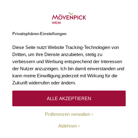
Weinhändler des Jahres 2026
Zur Startseite
SUCHE
WARENKORB
Minicart
Privatsphären-Einstellungen
Startseite
Zubehör
Plastiktasche PET + Innenfach Sac en plastic PE
Diese Seite nutzt Website Tracking-Technologien von
Zum Ende der Bildgalerie springen
Zum Anfang der Bildgaleri
Dritten, um ihre Dienste anzubieten, stetig zu
verbessern und Werbung entsprechend der Interessen
der Nutzer anzuzeigen. Ich bin damit einverstanden und
kann meine Einwilligung jederzeit mit Wirkung für die
Zukunft widerrufen oder ändern.
ALLE AKZEPTIEREN
Präferenzen verwalten
Ablehnen