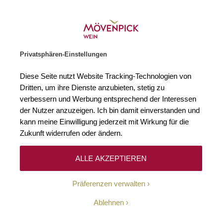
Gratislieferung ab € 120.–
Zur Startseite
SUCHE
WARENKORB
Minicart
Privatsphären-Einstellungen
Startseite
Ereignisse
Zwei Tage, ein Weingut: Wittmann bei uns zu
Diese Seite nutzt Website Tracking-Technologien von
Dritten, um ihre Dienste anzubieten, stetig zu
verbessern und Werbung entsprechend der Interessen
der Nutzer anzuzeigen. Ich bin damit einverstanden und
kann meine Einwilligung jederzeit mit Wirkung für die
Zukunft widerrufen oder ändern.
Zwei Tage, ein Weingut:
ALLE AKZEPTIEREN
Wittmann bei uns zu Gast
Präferenzen verwalten
Ablehnen