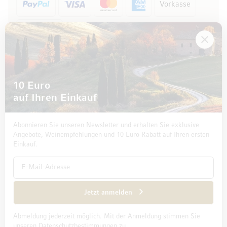
Vorkasse
Rechnung
10 Euro
auf Ihren Einkauf
Abonnieren Sie unseren Newsletter und erhalten Sie exklusive
Angebote, Weinempfehlungen und 10 Euro Rabatt auf Ihren ersten
Einkauf.
Impressum
Datenschutz und Disclaimer
AGB
Jetzt anmelden
Abmeldung jederzeit möglich. Mit der Anmeldung stimmen Sie
© 2026 Mövenpick Wein Deutschland GmbH & Co. KG
unseren Datenschutzbestimmungen zu.