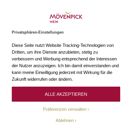
Gratislieferung ab € 120.–
Zur Startseite
SUCHE
WARENKORB
Minicart
Privatsphären-Einstellungen
Startseite
Ereignisse
Burgund genießen - Wine & Dine mit dem Wein
Diese Seite nutzt Website Tracking-Technologien von
Dritten, um ihre Dienste anzubieten, stetig zu
verbessern und Werbung entsprechend der Interessen
der Nutzer anzuzeigen. Ich bin damit einverstanden und
kann meine Einwilligung jederzeit mit Wirkung für die
Burgund genießen - Wine &
Zukunft widerrufen oder ändern.
Dine mit dem Weingut
ALLE AKZEPTIEREN
Philippe le Hardi
Präferenzen verwalten
Ablehnen