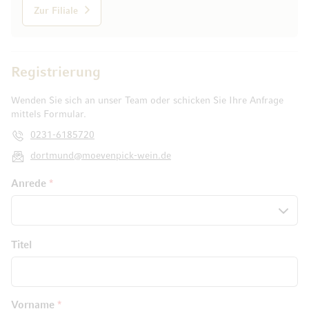
Zur Filiale
Registrierung
Wenden Sie sich an unser Team oder schicken Sie Ihre Anfrage
mittels Formular.
0231-6185720
dortmund@moevenpick-wein.de
Registrierung
Anrede
Titel
Vorname