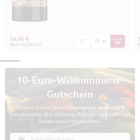
54,00 €
In den War
75 cl
(72,00 € / l)
7
10-Euro-Willkommens-
Gutschein
Erhalten Sie mit unserem Newsletter wöchentlich
Informationen über Aktionen, Promotionen, exklusive
Rabatte sowie aktuelle News.
E-Mail Adresse