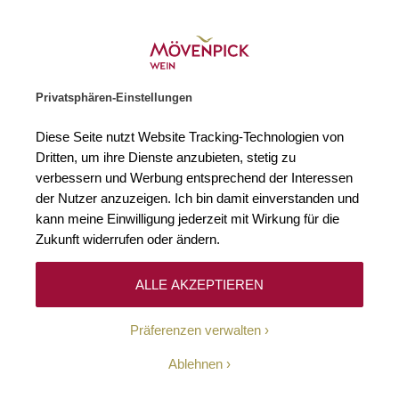
Weinhändler des Jahres 2026
Zur Startseite
SUCHE
WARENKORB
Minicart
Privatsphären-Einstellungen
Startseite
Wein-News
En Guete & Zum Wohl
Winzer
Inside Mö
Diese Seite nutzt Website Tracking-Technologien von
Dritten, um ihre Dienste anzubieten, stetig zu
Winzer
von
Susanne Aebi
am
30. Januar 2026
verbessern und Werbung entsprechend der Interessen
der Nutzer anzuzeigen. Ich bin damit einverstanden und
Winzer im Fokus – Orin
kann meine Einwilligung jederzeit mit Wirkung für die
Zukunft widerrufen oder ändern.
Swift Cellars
ALLE AKZEPTIEREN
Präferenzen verwalten
Ablehnen