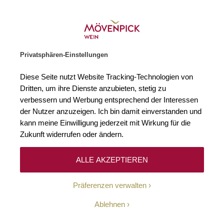
Gratislieferung ab € 120.–
Zur Startseite
SUCHE
WARENKORB
Minicart
Privatsphären-Einstellungen
Startseite
Wein-News
En Guete & Zum Wohl
Winzer
Inside Mö
Diese Seite nutzt Website Tracking-Technologien von
Dritten, um ihre Dienste anzubieten, stetig zu
Winzer
von
Benedikt Hesoun
am
08. Juni 2026
verbessern und Werbung entsprechend der Interessen
der Nutzer anzuzeigen. Ich bin damit einverstanden und
Émilien Érard über die
kann meine Einwilligung jederzeit mit Wirkung für die
Zukunft widerrufen oder ändern.
Kunst der Assemblage
ALLE AKZEPTIEREN
Präferenzen verwalten
Ablehnen