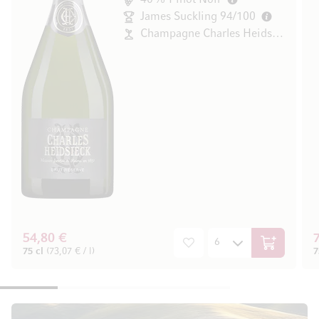
James Suckling 94/100
Champagne Charles Heidsieck
54,80 €
In den War
75 cl
(73,07 € / l)
7