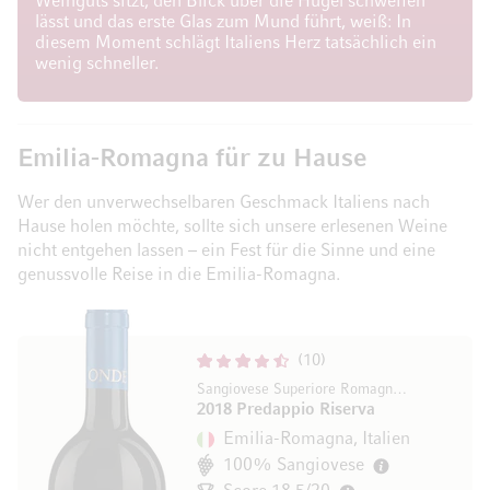
Weinguts sitzt, den Blick über die Hügel schweifen
lässt und das erste Glas zum Mund führt, weiß: In
diesem Moment schlägt Italiens Herz tatsächlich ein
wenig schneller.
Emilia-Romagna für zu Hause
Wer den unverwechselbaren Geschmack Italiens nach
Hause holen möchte, sollte sich unsere erlesenen Weine
nicht entgehen lassen – ein Fest für die Sinne und eine
genussvolle Reise in die Emilia-Romagna.
10
Sangiovese Superiore Romagna DOC
2018 Predappio Riserva
Emilia-Romagna, Italien
100% Sangiovese