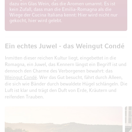
dazu ein Glas Wein, das die Aromen umarmt. Es ist
kein Zufall, dass man die Emilia-Romagna als die
Wiege der Cucina Italiana kennt: Hier wird nicht nur
gekocht, hier wird gelebt.
Ein echtes Juwel - das Weingut Condé
Inmitten dieser reichen Kultur liegt, eingebettet in die
Romagna, ein Juwel, das Kennern längst ein Begriff ist und
dennoch den Charme des Verborgenen bewahrt: das
Weingut Condé
. Wer das Gut besucht, fährt durch Alleen,
die sich wie Bänder durch bewaldete Hügel schlängeln. Die
Luft ist klar und trägt den Duft von Erde, Kräutern und
reifenden Trauben.