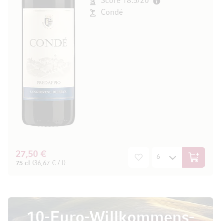
Score 18.5/20
Condé
27,50 €
In den W
75 cl
(36,67 € / l)
10-Euro-Willkommens-