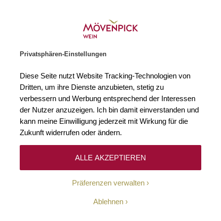
Gratislieferung ab € 120.–
Zur Startseite
SUCHE
WARENKORB
Minicart
Privatsphären-Einstellungen
Startseite
Wein-News
En Guete & Zum Wohl
Winzer
Inside Mö
Diese Seite nutzt Website Tracking-Technologien von
Dritten, um ihre Dienste anzubieten, stetig zu
Wein-News
von
Benedikt Hesoun
am
21. August 2025
verbessern und Werbung entsprechend der Interessen
der Nutzer anzuzeigen. Ich bin damit einverstanden und
Wo Italiens Herz für
kann meine Einwilligung jederzeit mit Wirkung für die
Zukunft widerrufen oder ändern.
Genuss schlägt
ALLE AKZEPTIEREN
Präferenzen verwalten
Ablehnen