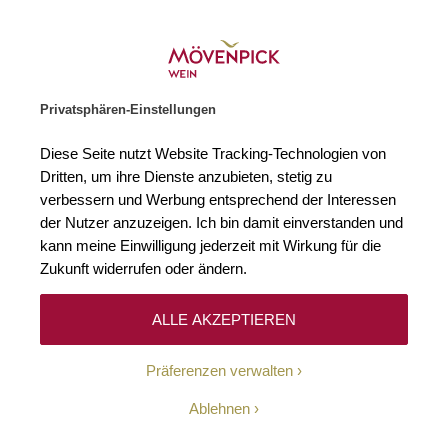
Weinhändler des Jahres 2026
Zur Startseite
SUCHE
WARENKORB
Minicart
Privatsphären-Einstellungen
Startseite
Wein-News
En Guete & Zum Wohl
Winzer
Inside Mö
Diese Seite nutzt Website Tracking-Technologien von
Dritten, um ihre Dienste anzubieten, stetig zu
En Guete & Zum Wohl
verbessern und Werbung entsprechend der Interessen
von
Mövenpick Wein
am
07. Oktober 2025
der Nutzer anzuzeigen. Ich bin damit einverstanden und
kann meine Einwilligung jederzeit mit Wirkung für die
Kürbisgenuss:
Zukunft widerrufen oder ändern.
Herbstrezept mit
ALLE AKZEPTIEREN
passender Weinempfehlung
Präferenzen verwalten
Ablehnen