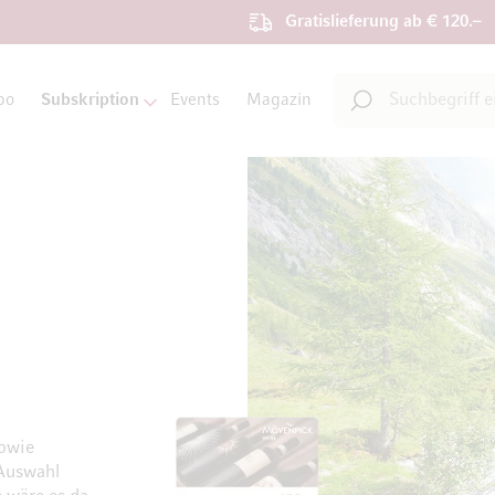
Gratislieferung ab € 120.–
Suche
bo
Subskription
Events
Magazin
Suche
sowie
 Auswahl
Zum Ende der Bildgalerie springen
Zum Anfang der Bildgal