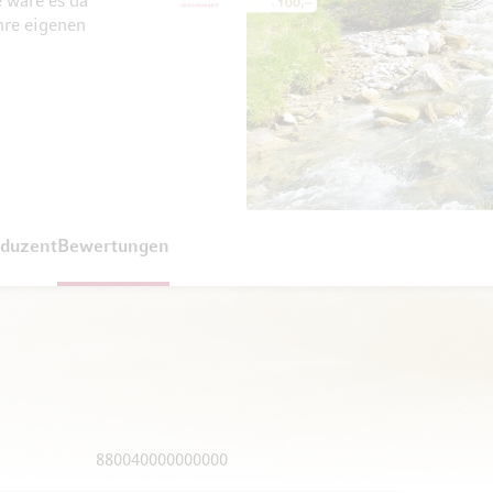
e wäre es da
hre eigenen
duzent
Bewertungen
880040000000000