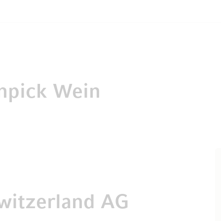
npick Wein
witzerland AG