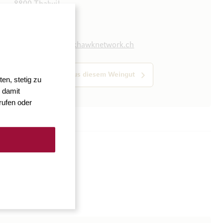
8800 Thalwil
Schweiz
044 723 50 80
https://www.blackhawknetwork.ch
Alle Produkte aus diesem Weingut
en, stetig zu
 damit
rufen oder