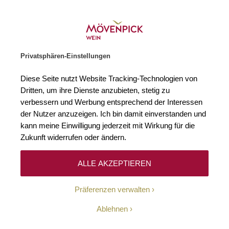
Weinhändler des Jahres 2026
Zur Startseite
SUCHE
WARENKORB
Minicart
Privatsphären-Einstellungen
Startseite
Zubehör
CORAVIN (TM) Model 2 System
Diese Seite nutzt Website Tracking-Technologien von
Zum Ende der Bildgalerie springen
Zum Anfang der Bildgaleri
Dritten, um ihre Dienste anzubieten, stetig zu
verbessern und Werbung entsprechend der Interessen
der Nutzer anzuzeigen. Ich bin damit einverstanden und
kann meine Einwilligung jederzeit mit Wirkung für die
Zukunft widerrufen oder ändern.
ALLE AKZEPTIEREN
Präferenzen verwalten
Ablehnen