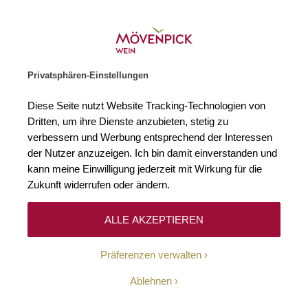
Weinhändler des Jahres 2026
Zur Startseite
SUCHE
WARENKORB
Minicart
Privatsphären-Einstellungen
Startseite
Zubehör
CORAVIN (TM) 1000 Standardersatznadel CORAV
Diese Seite nutzt Website Tracking-Technologien von
Zum Ende der Bildgalerie springen
Zum Anfang der Bildgaleri
Dritten, um ihre Dienste anzubieten, stetig zu
verbessern und Werbung entsprechend der Interessen
der Nutzer anzuzeigen. Ich bin damit einverstanden und
kann meine Einwilligung jederzeit mit Wirkung für die
Zukunft widerrufen oder ändern.
ALLE AKZEPTIEREN
Präferenzen verwalten
Ablehnen