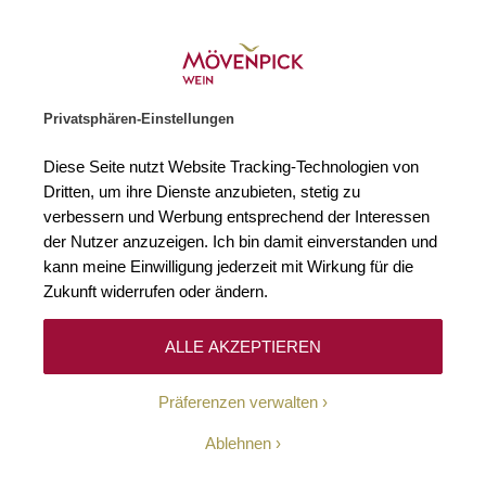
Weinhändler des Jahres 2026
Zur Startseite
SUCHE
WARENKORB
Minicart
Privatsphären-Einstellungen
Startseite
Spirituosen
Bourbon Whiskey Digits Savage and Cooke
Diese Seite nutzt Website Tracking-Technologien von
Zum Ende der Bildgalerie springen
Zum Anfang der Bildgaleri
Dritten, um ihre Dienste anzubieten, stetig zu
verbessern und Werbung entsprechend der Interessen
der Nutzer anzuzeigen. Ich bin damit einverstanden und
kann meine Einwilligung jederzeit mit Wirkung für die
Zukunft widerrufen oder ändern.
ALLE AKZEPTIEREN
Präferenzen verwalten
Ablehnen