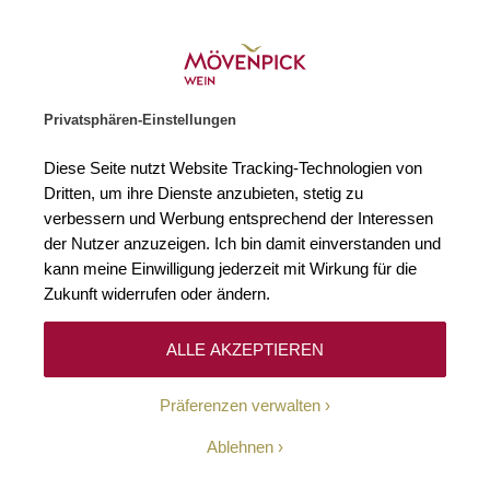
Weinhändler des Jahres 2026
Zur Startseite
SUCHE
WARENKORB
Minicart
Privatsphären-Einstellungen
Startseite
Alkoholfreie Alternativen
Alkoholfreie Alternative
Diese Seite nutzt Website Tracking-Technologien von
Dritten, um ihre Dienste anzubieten, stetig zu
Vereinigtes Königreich
0
verbessern und Werbung entsprechend der Interessen
der Nutzer anzuzeigen. Ich bin damit einverstanden und
kann meine Einwilligung jederzeit mit Wirkung für die
Zukunft widerrufen oder ändern.
Leider können wir keine passenden Produkte zu
ihrer Auswahl finden.
ALLE AKZEPTIEREN
Präferenzen verwalten
Ablehnen
10-Euro-Willkommens-