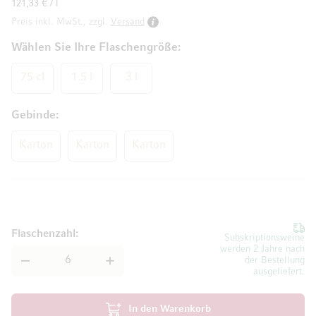
121,33 € / l
Preis inkl. MwSt., zzgl.
Versand
Wählen Sie Ihre Flaschengröße
75 cl
1.5 l
3 l
Gebinde
Karton
Karton
Karton
Flaschenzahl
Subskriptionsweine
werden 2 Jahre nach
der Bestellung
ausgeliefert.
In den Warenkorb