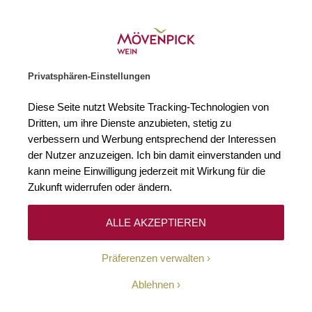
Gratislieferung ab € 120.–
Zur Startseite
SUCHE
WARENKORB
Minicart
Privatsphären-Einstellungen
Startseite
Rotweine
2025 Château Lynch-Bages 5e Cru Classé Paui
Diese Seite nutzt Website Tracking-Technologien von
Zum Ende der Bildgalerie springen
Zum Anfang der Bildgaleri
Dritten, um ihre Dienste anzubieten, stetig zu
Subscr
verbessern und Werbung entsprechend der Interessen
der Nutzer anzuzeigen. Ich bin damit einverstanden und
kann meine Einwilligung jederzeit mit Wirkung für die
Zukunft widerrufen oder ändern.
ALLE AKZEPTIEREN
Präferenzen verwalten
Ablehnen