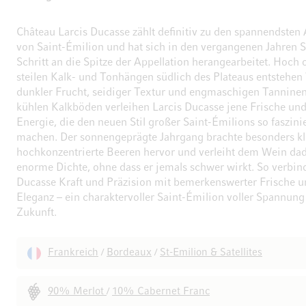
Château Larcis Ducasse zählt definitiv zu den spannendsten 
von Saint-Émilion und hat sich in den vergangenen Jahren Sc
Schritt an die Spitze der Appellation herangearbeitet. Hoch
steilen Kalk- und Tonhängen südlich des Plateaus entstehen
dunkler Frucht, seidiger Textur und engmaschigen Tanninen
kühlen Kalkböden verleihen Larcis Ducasse jene Frische und
Energie, die den neuen Stil großer Saint-Émilions so faszini
machen. Der sonnengeprägte Jahrgang brachte besonders kl
hochkonzentrierte Beeren hervor und verleiht dem Wein da
enorme Dichte, ohne dass er jemals schwer wirkt. So verbind
Ducasse Kraft und Präzision mit bemerkenswerter Frische 
Eleganz – ein charaktervoller Saint-Émilion voller Spannun
Zukunft.
Frankreich
Bordeaux
St-Emilion & Satellites
/
/
90% Merlot
10% Cabernet Franc
/