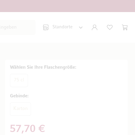
Suche schließen
KONTO
WUNSCHLISTE
WARE
Minic
Wählen Sie Ihre Flaschengröße
75 cl
Gebinde
Karton
57,70 €