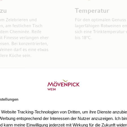
 zu
Temperatur
um Zelebrieren und
Für den optimalen Genuss
n, am festlichen Tisch
lagerfähigen Rotweinen em
 dem Cheminée. Reife
sich eine Trinktemperatur 
t Finesse verlangen eher
bis 18°C.
eisen. Bei konzentrierten,
einen darf es eine etwas
llere Küche sein.
stellungen
t Website Tracking-Technologien von Dritten, um ihre Dienste anzubiet
erbung entsprechend der Interessen der Nutzer anzuzeigen. Ich bin
d kann meine Einwilligung jederzeit mit Wirkung für die Zukunft wider