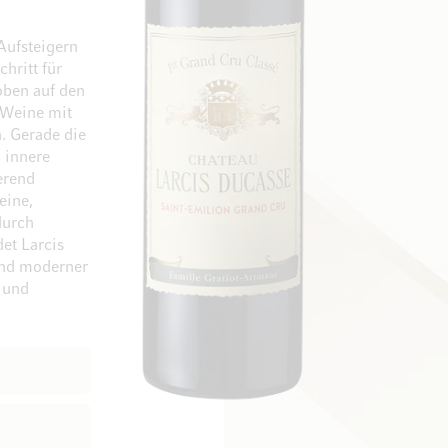
Aufsteigern
hritt für
 oben auf den
 Weine mit
. Gerade die
Zum Ende der Bildgalerie springen
Zum Anfang der Bi
 innere
erend
eine,
durch
et Larcis
und moderner
g und