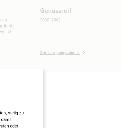
Genussreif
 von
2030–2062
pfiehlt
von 16
Zur Jahrgangstabelle
en, stetig zu
 damit
rufen oder