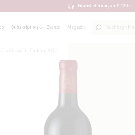
Gratislieferung ab € 120.–
Suche
bo
Subskription
Events
Magazin
Suche
 Cru Classé St-Emilion AOC
on