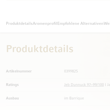
Produktdetails
Aromenprofil
Empfohlene Alternativen
We
Produktdetails
Weitere Informationen
Artikelnummer
0399825
Ratings
Jeb Dunnuck 97–99/100
| J
Ausbau
im Barrique