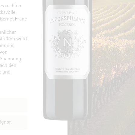
es rechten
cksvolle
bernet Franc
nlicher
tration wirkt
Zum Ende der Bildgalerie springen
Zum Anfang der Bi
rmonie,
 von
n Spannung.
nach den
e und
ignon