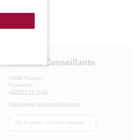
Château Conseillante
33500 Pomerol
Frankreich
+33/557 51 15 32
https://www.la-conseillante.com
Alle Produkte aus diesem Weingut