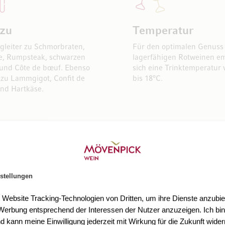
 zu
Temperatur
egleiter zu Schmorbraten,
Für den optimalen Genuss
e, Rumpsteak, schwarzen
lagerfähigen Rotweinen em
 und Côte de bœuf. Ebenso
sich eine Trinktemperatur 
zu Lammgigot, Confit de
bis 18°C.
nd Hartkäse.
stellungen
t Website Tracking-Technologien von Dritten, um ihre Dienste anzubiet
erbung entsprechend der Interessen der Nutzer anzuzeigen. Ich bin
d kann meine Einwilligung jederzeit mit Wirkung für die Zukunft wider