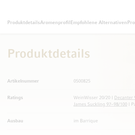
Produktdetails
Aromenprofil
Empfohlene Alternativen
Pro
Produktdetails
Weitere Informationen
Artikelnummer
0500825
Ratings
WeinWisser 20/20 |
Decanter 
James Suckling 97–98/100
| P
Ausbau
im Barrique