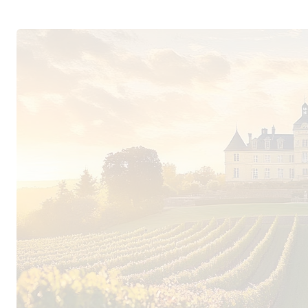
Die bläuliche Färbung der Böden ist auf den h
Mineralien zurückzuführen, insbesondere in den
Boden liegen. Für den Weinbau spielt dieser „B
solche Böden sind besonders dicht und wasseru
verbessert, Feuchtigkeit während trockener Peri
für Merlot, die Hauptrebsorte des Weinguts, d
während der Ausreifung liebt.
Modernste Kellertechnik und jahrhundertea
Die perfekte Balance zwischen warmer Expositi
ermöglicht eine optimale Entwicklung der Traub
die beeindruckende Aromatik der Weine von Châ
Rebsortenspiegel ist typisch für Pomerol: Merlo
während Cabernet Franc den Rest ausmacht. Die
geschmeidige Weine, die sich schon früh präsen
eine bemerkenswerte Langlebigkeit besitzen.
Schon seit 1871 befindet sich La Conseillante i