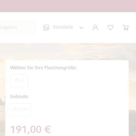
Suche schließen
KONTO
WUNSCHLISTE
WARE
Minicar
Wählen Sie Ihre Flaschengröße
75 cl
Gebinde
Karton
191,00 €