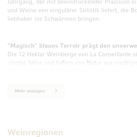
Jahrgang, der mit beeindruckender Präzision e
und Weine von singulärer Stilistik liefert, die
liebhaber ins Schwärmen bringen.
"Magisch" blaues Terroir prägt den unverw
Die 12 Hektar Weinberge von La Conseillante sin
vierzig Jahre und liefern von Natur aus niedrig
großer Intensität. Ein weiterer wichtiger Fakto
das Terroir: Die Parzellen ruhen auf einem Mo
Lehm-Kies-Gemisch – teilweise auf einer mehre
Mehr anzeigen
teilweise auf bläulich gefärbten Tonböden. Dies
auch bei anderen Top-Weingütern der Region, al
starken Ausprägung wie bei Château La Conseil
Dieser Untergrund ist es, der den Weinen seine
seidige Struktur verleiht, eine einzigartige Ve
Weinregionen