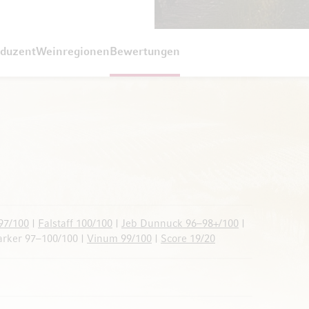
duzent
Weinregionen
Bewertungen
97/100
|
Falstaff 100/100
|
Jeb Dunnuck 96–98+/100
|
arker 97–100/100 |
Vinum 99/100
|
Score 19/20