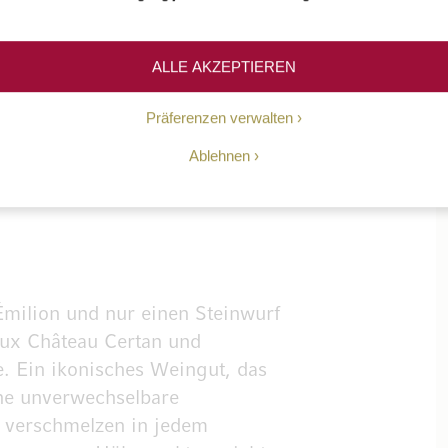
npick Wein
ALLE AKZEPTIEREN
Präferenzen verwalten
Ablehnen
Émilion und nur einen Steinwurf
ux Château Certan und
te. Ein ikonisches Weingut, das
ine unverwechselbare
t verschmelzen in jedem