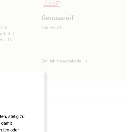
Genussreif
 von
2030–2070
pfiehlt
von 16
Zur Jahrgangstabelle
en, stetig zu
 damit
rufen oder