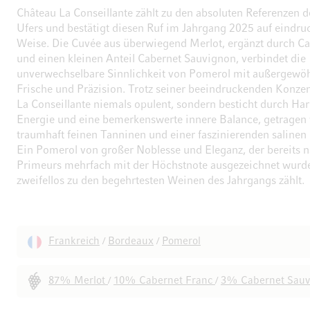
Château La Conseillante zählt zu den absoluten Referenzen d
Ufers und bestätigt diesen Ruf im Jahrgang 2025 auf eindru
Weise. Die Cuvée aus überwiegend Merlot, ergänzt durch Ca
und einen kleinen Anteil Cabernet Sauvignon, verbindet die
unverwechselbare Sinnlichkeit von Pomerol mit außergewöh
Frische und Präzision. Trotz seiner beeindruckenden Konzen
La Conseillante niemals opulent, sondern besticht durch Ha
Energie und eine bemerkenswerte innere Balance, getragen
traumhaft feinen Tanninen und einer faszinierenden saline
Ein Pomerol von großer Noblesse und Eleganz, der bereits 
Primeurs mehrfach mit der Höchstnote ausgezeichnet wurd
zweifellos zu den begehrtesten Weinen des Jahrgangs zählt.
Frankreich
Bordeaux
Pomerol
/
/
87% Merlot
10% Cabernet Franc
3% Cabernet Sauv
/
/