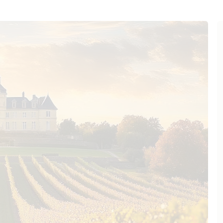
ohen Gehalt an Eisenoxiden und
 Lehmschichten, die tief im
lauton“ eine wichtige Rolle, denn
ndurchlässig, was die Fähigkeit
oden zu speichern. Das ist ideal
a sie gleichmäßige Bedingungen
lte Handwerkskunst
on und kühler Nachtluft
en – das ist das Fundament für
teau La Conseillante. Der
t dominiert mit rund 80 Prozent,
se Mischung sorgt für sinnliche,
t zeigen, zugleich aber auch
m Besitz der Familie Nicolas,