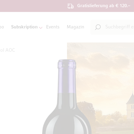
Gratislieferung ab € 120.–
Suche
bo
Subskription
Events
Magazin
Suche
rol AOC
on