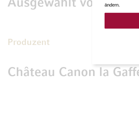
Ausgewählt von Möve
ändern.
Produzent
Château Canon la Gaff