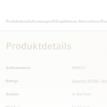
Produktdetails
Aromenprofil
Empfohlene Alternativen
Pro
Produktdetails
Weitere Informationen
Artikelnummer
0498525
Ratings
Decanter 95/100
|
Jam
Ausbau
im Barrique