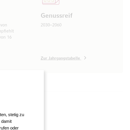
Genussreif
 von
2030–2060
pfiehlt
von 16
Zur Jahrgangstabelle
en, stetig zu
 damit
rufen oder