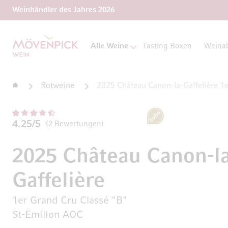
Weinhändler des Jahres 2026
Zur Startseite
Alle Weine
Tasting Boxen
Weina
Startseite
Rotweine
2025 Château Canon-la-Gaffelière 1
Subscription
4.25/5
2
Bewertungen
2025 Château Canon-la
Gaffelière
1er Grand Cru Classé "B"
St-Emilion AOC