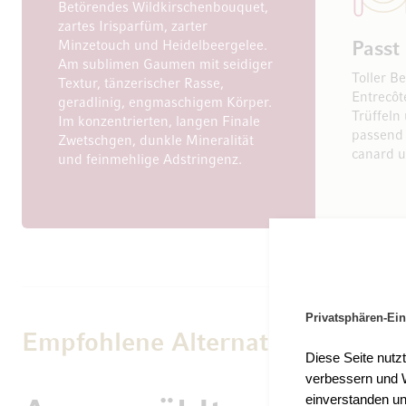
Betörendes Wildkirschenbouquet,
zartes Irisparfüm, zarter
Minzetouch und Heidelbeergelee.
Passt
Am sublimen Gaumen mit seidiger
Toller B
Textur, tänzerischer Rasse,
Entrecôt
geradlinig, engmaschigem Körper.
Trüffeln
Im konzentrierten, langen Finale
passend 
Zwetschgen, dunkle Mineralität
canard u
und feinmehlige Adstringenz.
Privatsphären-Ein
Empfohlene Alternativen
Diese Seite nutz
verbessern und W
einverstanden un