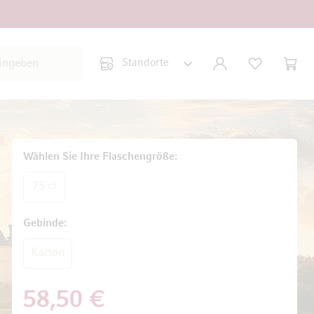
Suche schließen
KONTO
WUNSCHLISTE
WARE
Minicar
Wählen Sie Ihre Flaschengröße
75 cl
Gebinde
Karton
58,50 €