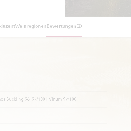
duzent
Weinregionen
Bewertungen
2
es Suckling 96–97/100
|
Vinum 97/100