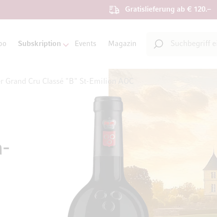
Gratislieferung ab € 120.–
Suche
bo
Subskription
Events
Magazin
Suche
er Grand Cru Classé "B" St-Emilion AOC
-