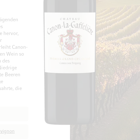
prägenden
es
e hervor,
r
Zum Ende der Bildgalerie springen
Zum Anfang der Bi
rleiht Canon-
den Wein so
n des
Niedrige
rte Beeren
ge
ahrte, die
vignon