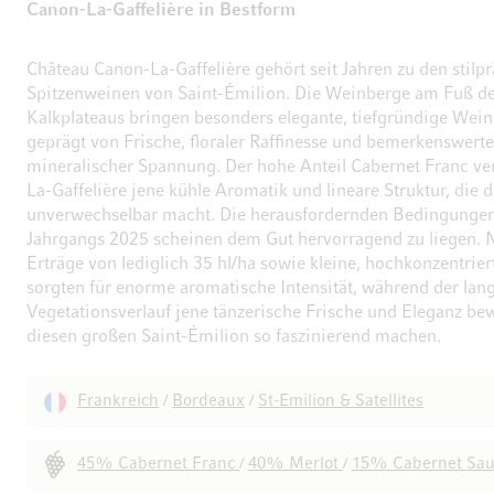
Canon-La-Gaffelière in Bestform
Château Canon-La-Gaffelière gehört seit Jahren zu den stil
Spitzenweinen von Saint-Émilion. Die Weinberge am Fuß d
Kalkplateaus bringen besonders elegante, tiefgründige Wein
geprägt von Frische, floraler Raffinesse und bemerkenswerte
mineralischer Spannung. Der hohe Anteil Cabernet Franc ve
La-Gaffelière jene kühle Aromatik und lineare Struktur, die 
unverwechselbar macht. Die herausfordernden Bedingunge
Jahrgangs 2025 scheinen dem Gut hervorragend zu liegen. 
Erträge von lediglich 35 hl/ha sowie kleine, hochkonzentrie
sorgten für enorme aromatische Intensität, während der lan
Vegetationsverlauf jene tänzerische Frische und Eleganz bew
diesen großen Saint-Émilion so faszinierend machen.
Frankreich
Bordeaux
St-Emilion & Satellites
/
/
45% Cabernet Franc
40% Merlot
15% Cabernet Sau
/
/