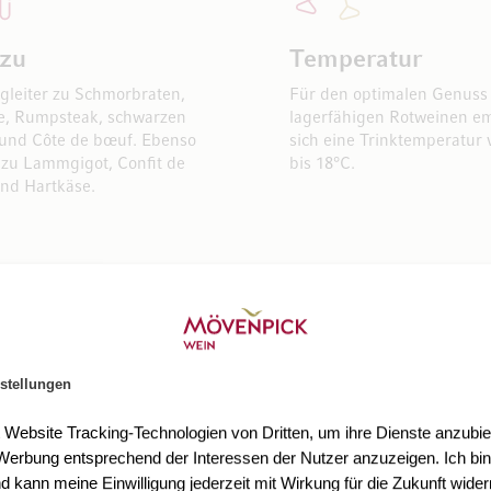
 zu
Temperatur
egleiter zu Schmorbraten,
Für den optimalen Genuss
e, Rumpsteak, schwarzen
lagerfähigen Rotweinen em
 und Côte de bœuf. Ebenso
sich eine Trinktemperatur 
zu Lammgigot, Confit de
bis 18°C.
nd Hartkäse.
stellungen
t Website Tracking-Technologien von Dritten, um ihre Dienste anzubiet
erbung entsprechend der Interessen der Nutzer anzuzeigen. Ich bin
d kann meine Einwilligung jederzeit mit Wirkung für die Zukunft wider