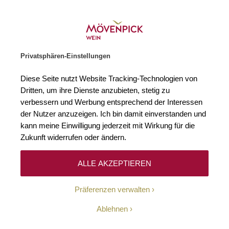
Gratislieferung ab € 120.–
Zur Startseite
SUCHE
WARENKORB
Minicart
Privatsphären-Einstellungen
Startseite
Weißweine
2024 Riesling Smaragd Vinothekfüllung Loi
Diese Seite nutzt Website Tracking-Technologien von
Zum Ende der Bildgalerie springen
Zum Anfang der Bildgaleri
Dritten, um ihre Dienste anzubieten, stetig zu
verbessern und Werbung entsprechend der Interessen
der Nutzer anzuzeigen. Ich bin damit einverstanden und
kann meine Einwilligung jederzeit mit Wirkung für die
Zukunft widerrufen oder ändern.
ALLE AKZEPTIEREN
Präferenzen verwalten
Ablehnen