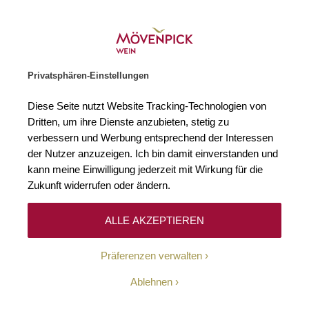
Gratislieferung ab € 120.–
Zur Startseite
SUCHE
WARENKORB
Minicart
Privatsphären-Einstellungen
Startseite
Bestseller
2024 Riesling Kung Fu Girl Columbia Valley 
Diese Seite nutzt Website Tracking-Technologien von
Zum Ende der Bildgalerie springen
Zum Anfang der Bildgaleri
Dritten, um ihre Dienste anzubieten, stetig zu
verbessern und Werbung entsprechend der Interessen
der Nutzer anzuzeigen. Ich bin damit einverstanden und
kann meine Einwilligung jederzeit mit Wirkung für die
Zukunft widerrufen oder ändern.
ALLE AKZEPTIEREN
Präferenzen verwalten
Ablehnen