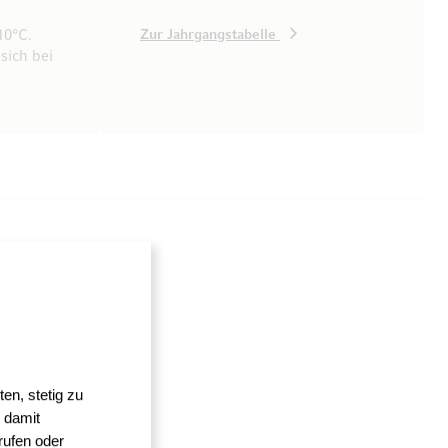
10°C.
Zur Jahrgangstabelle
sich bei
en, stetig zu
 damit
rufen oder