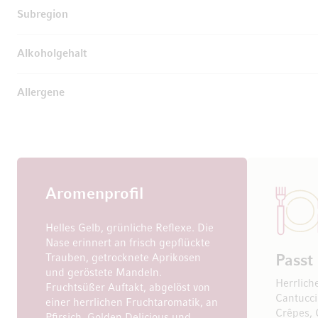
Subregion
Alkoholgehalt
Allergene
Aromenprofil
Helles Gelb, grünliche Reflexe. Die
Nase erinnert an frisch gepflückte
Trauben, getrocknete Aprikosen
Passt
und geröstete Mandeln.
Herrlich
Fruchtsüßer Auftakt, abgelöst von
Cantucci
einer herrlichen Fruchtaromatik, an
Crêpes, 