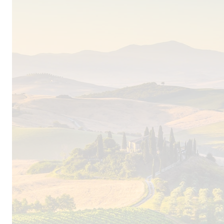
Klimawandel zu werden. Frische und Eleganz d
frühe schnelle Lese mit kleinen Teams; im Weink
schonendste Verarbeitung, behutsame Reifung. St
letzte Projekt ist eine charmante Herberge in 
Braucht es noch mehr Gründe, um dort hinzufa
Barbera von Chiarlo dem besonderen Charakter