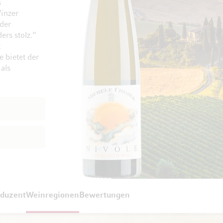
s
inzer
 der
Zum Ende der Bildgalerie springen
Zum Anfang der Bil
ers stolz.“
t
 bietet der
als
duzent
Weinregionen
Bewertungen