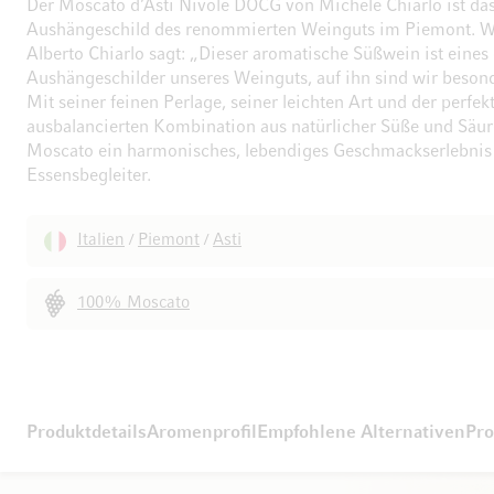
Der Moscato d’Asti Nivole DOCG von Michele Chiarlo ist da
Aushängeschild des renommierten Weinguts im Piemont. W
Alberto Chiarlo sagt: „Dieser aromatische Süßwein ist eines
Aushängeschilder unseres Weinguts, auf ihn sind wir besond
Mit seiner feinen Perlage, seiner leichten Art und der perfek
ausbalancierten Kombination aus natürlicher Süße und Säure
Moscato ein harmonisches, lebendiges Geschmackserlebnis 
Essensbegleiter.
Italien
Piemont
Asti
/
/
100% Moscato
Produktdetails
Aromenprofil
Empfohlene Alternativen
Pro