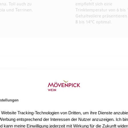
nna. Toll auch zu
empfiehlt sich eine
la und Terrinen.
Trinktemperatur von 6 bis 
Gehaltvollere präsentieren 
8 bis 14°C optimal.
npick Wein
stellungen
t Website Tracking-Technologien von Dritten, um ihre Dienste anzubiet
erbung entsprechend der Interessen der Nutzer anzuzeigen. Ich bin
d kann meine Einwilligung jederzeit mit Wirkung für die Zukunft wider