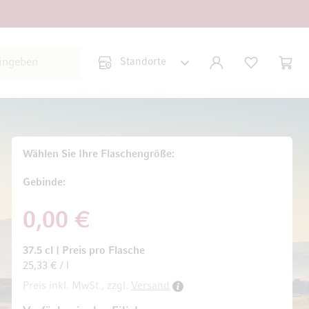
Suche schließen
KONTO
WUNSCHLISTE
WARE
Minicar
Wählen Sie Ihre Flaschengröße
Gebinde
0,00 €
37.5 cl
|
Preis pro Flasche
25,33 € / l
Preis inkl. MwSt., zzgl.
Versand