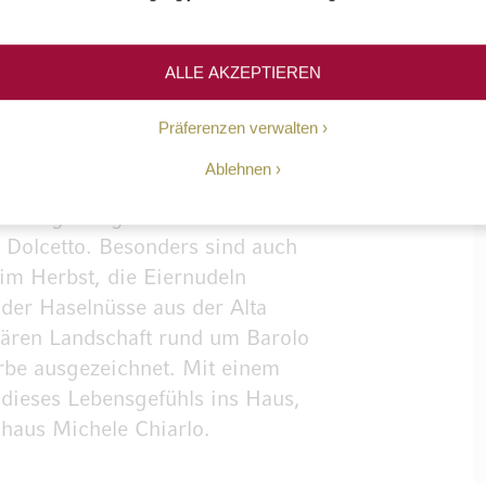
ALLE AKZEPTIEREN
Präferenzen verwalten
Ablehnen
esondere – in allen sieben
en hingebungsvoll ihren Schatz an
 Dolcetto. Besonders sind auch
 im Herbst, die Eiernudeln
oder Haselnüsse aus der Alta
lären Landschaft rund um Barolo
be ausgezeichnet. Mit einem
dieses Lebensgefühls ins Haus,
shaus Michele Chiarlo.