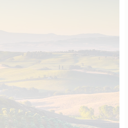
er Trauben erhält man durch
eller gilt: weniger Holz,
illstand gibt es hier nicht – das
La Morra, im Herzen des Barolo.
hren und bei einem Barolo oder
 des Piemont zu erliegen?