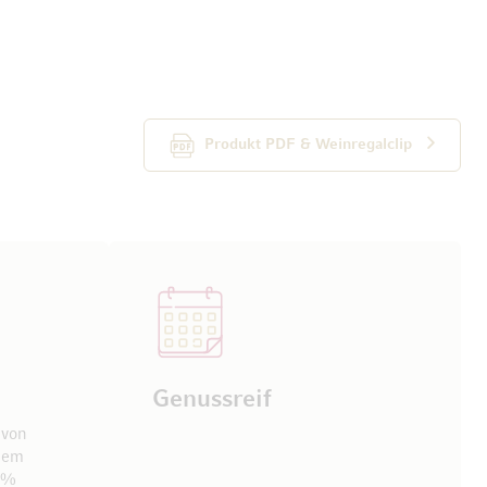
Produkt PDF & Weinregalclip
Genussreif
 von
nem
10%