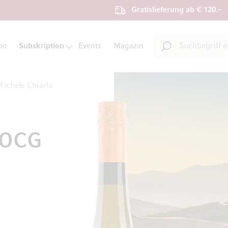
Gratislieferung ab € 120.–
Suche
bo
Subskription
Events
Magazin
Suche
ichele Chiarlo
DOCG