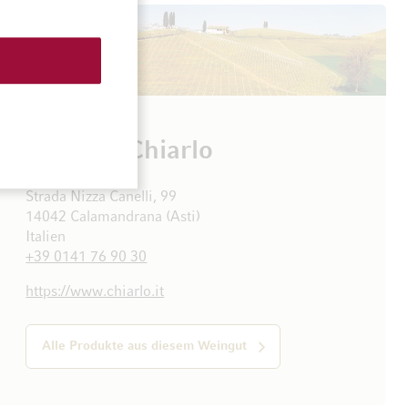
Michele Chiarlo
Strada Nizza Canelli, 99
14042 Calamandrana (Asti)
Italien
+39 0141 76 90 30
https://www.chiarlo.it
Alle Produkte aus diesem Weingut