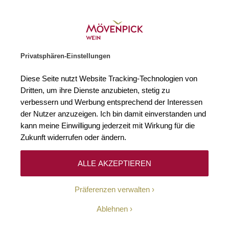
Weinhändler des Jahres 2026
Zur Startseite
SUCHE
WARENKORB
Minicart
Privatsphären-Einstellungen
Startseite
Alkoholfreie Alternativen
2024 El Coco Blanco Entalkoholi
Diese Seite nutzt Website Tracking-Technologien von
Zum Ende der Bildgalerie springen
Zum Anfang der Bildgaleri
Dritten, um ihre Dienste anzubieten, stetig zu
Alcoho
verbessern und Werbung entsprechend der Interessen
der Nutzer anzuzeigen. Ich bin damit einverstanden und
kann meine Einwilligung jederzeit mit Wirkung für die
Zukunft widerrufen oder ändern.
ALLE AKZEPTIEREN
Präferenzen verwalten
Ablehnen