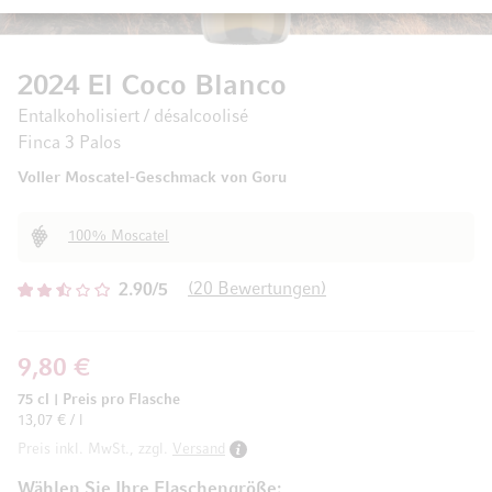
2024 El Coco Blanco
Entalkoholisiert / désalcoolisé
Finca 3 Palos
Voller Moscatel-Geschmack von Goru
100% Moscatel
20
Bewertungen
2.90/5
9,80 €
75 cl
|
Preis pro Flasche
13,07 € / l
Preis inkl. MwSt., zzgl.
Versand
Wählen Sie Ihre Flaschengröße