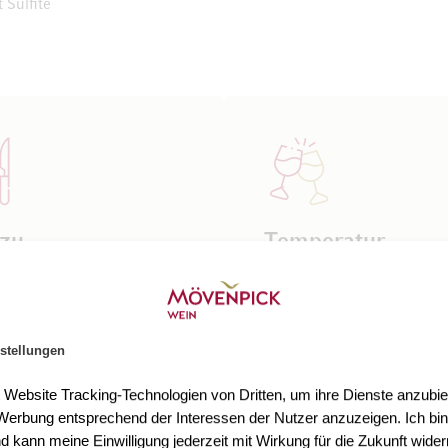
 Sulfite
 zu
Temperatur
en wie Hauspastete oder
Für den optimalen Genuss
inen, dunklen Pilzsaucen,
kräftigen Rotweinen empfie
erichten, dunklem
eine Trinktemperatur von 1
 wie Ente oder Perlhuhn,
17°C.
stellungen
anten, grilliertem Fleisch,
- und Hartkäsen wie
t Website Tracking-Technologien von Dritten, um ihre Dienste anzubiet
der Bergkäse.
erbung entsprechend der Interessen der Nutzer anzuzeigen. Ich bin
d kann meine Einwilligung jederzeit mit Wirkung für die Zukunft wider