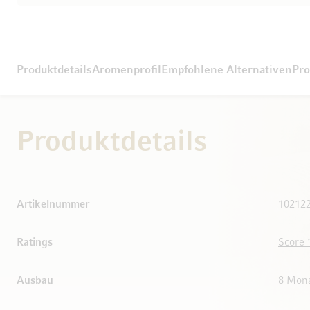
Produktdetails
Aromenprofil
Empfohlene Alternativen
Pro
Produktdetails
Weitere Informationen
Artikelnummer
10212
Ratings
Score 
Ausbau
8 Mona