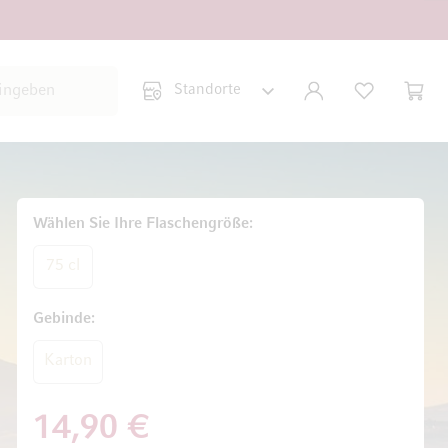
Suche schließen
KONTO
WUNSCHLISTE
WARE
Minic
Wählen Sie Ihre Flaschengröße
75 cl
Gebinde
Karton
14,90 €