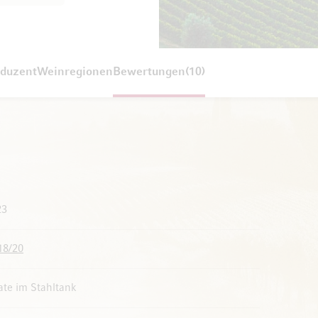
duzent
Weinregionen
Bewertungen
10
23
18/20
te im Stahltank