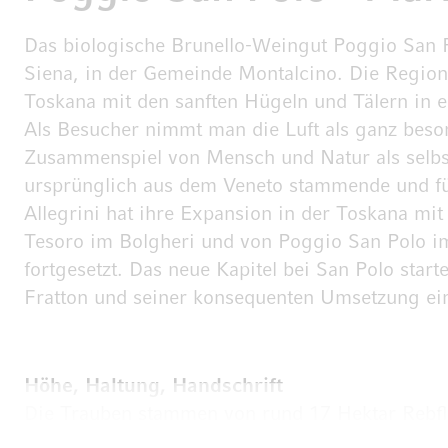
Das biologische Brunello-Weingut Poggio San Po
Siena, in der Gemeinde Montalcino. Die Region 
Toskana mit den sanften Hügeln und Tälern in 
Als Besucher nimmt man die Luft als ganz beso
Zusammenspiel von Mensch und Natur als selbst
ursprünglich aus dem Veneto stammende und f
Allegrini hat ihre Expansion in der Toskana mi
Tesoro im Bolgheri und von Poggio San Polo im
fortgesetzt. Das neue Kapitel bei San Polo sta
Fratton und seiner konsequenten Umsetzung ein
Höhe, Haltung, Handschrift
Die Trauben stammen von rund 17 Hektar Rebf
dem Meeresspiegel. Die privilegierte Süd-Südos