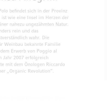
lo befindet sich in der Provinz
ist wie eine Insel im Herzen der
einer nahezu ungezähmten Natur.
nders rein und das
verständlich wahr. Die
ür Weinbau bekannte Familie
t dem Erwerb von Poggio al
 Jahr 2007 erfolgreich
rtete mit dem Önologen Riccardo
er „Organic Revolution“.
läche in 480 Metern Höhe über
t-Exposition garantiert eine