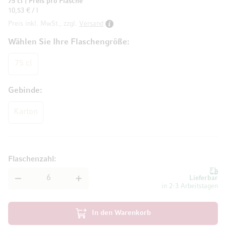
75 cl
|
Preis pro Flasche
10,53 € / l
Preis inkl. MwSt., zzgl.
Versand
Wählen Sie Ihre Flaschengröße
75 cl
Gebinde
Karton
Flaschenzahl
Lieferbar
in 2-3 Arbeitstagen
In den Warenkorb