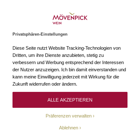
Weinhändler des Jahres 2026
Zur Startseite
SUCHE
WARENKORB
Minicart
Privatsphären-Einstellungen
Startseite
Rotweine
2023 Malbec Mendoza Kaiken (Bio)
Diese Seite nutzt Website Tracking-Technologien von
Zum Ende der Bildgalerie springen
Zum Anfang der Bildgaleri
Dritten, um ihre Dienste anzubieten, stetig zu
Bio
verbessern und Werbung entsprechend der Interessen
der Nutzer anzuzeigen. Ich bin damit einverstanden und
kann meine Einwilligung jederzeit mit Wirkung für die
Zukunft widerrufen oder ändern.
ALLE AKZEPTIEREN
Präferenzen verwalten
Ablehnen