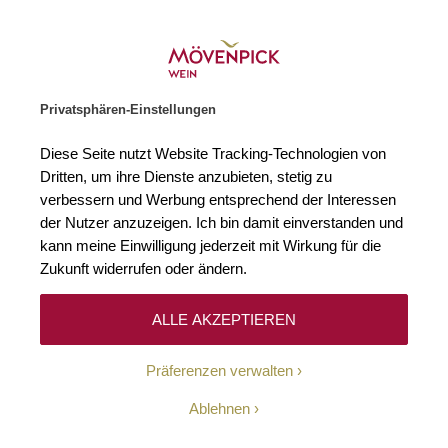
Weinhändler des Jahres 2026
Zur Startseite
SUCHE
WARENKORB
Minicart
Privatsphären-Einstellungen
Startseite
Rotweine
2023 Gevrey-Chambertin Fonteny 1er Cru AOC
Diese Seite nutzt Website Tracking-Technologien von
Zum Ende der Bildgalerie springen
Zum Anfang der Bildgaleri
Dritten, um ihre Dienste anzubieten, stetig zu
verbessern und Werbung entsprechend der Interessen
der Nutzer anzuzeigen. Ich bin damit einverstanden und
kann meine Einwilligung jederzeit mit Wirkung für die
Zukunft widerrufen oder ändern.
ALLE AKZEPTIEREN
Präferenzen verwalten
Ablehnen