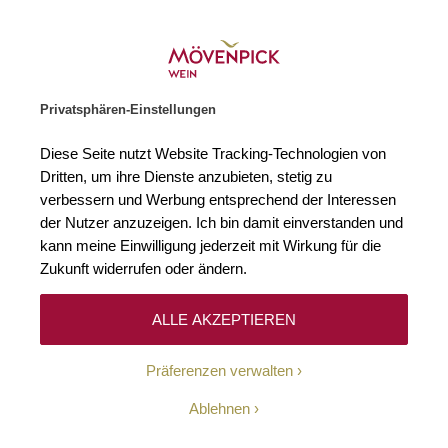
Gratislieferung ab € 120.–
Zur Startseite
SUCHE
WARENKORB
Minicart
Privatsphären-Einstellungen
Startseite
Rotweine
2023 Gevrey-Chambertin AOC La Brunelle Dom
Diese Seite nutzt Website Tracking-Technologien von
Zum Ende der Bildgalerie springen
Zum Anfang der Bildgaleri
Dritten, um ihre Dienste anzubieten, stetig zu
verbessern und Werbung entsprechend der Interessen
der Nutzer anzuzeigen. Ich bin damit einverstanden und
kann meine Einwilligung jederzeit mit Wirkung für die
Zukunft widerrufen oder ändern.
ALLE AKZEPTIEREN
Präferenzen verwalten
Ablehnen