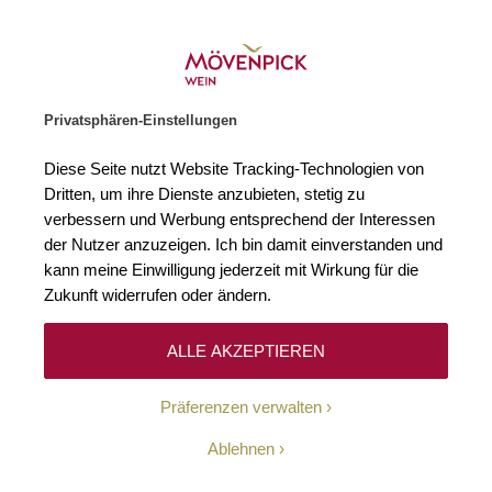
Weinhändler des Jahres 2026
Zur Startseite
SUCHE
WARENKORB
Minicart
Privatsphären-Einstellungen
Startseite
Rotweine
2023 Final Draft Cabernet Sauvignon Côtes Cat
Diese Seite nutzt Website Tracking-Technologien von
Zum Ende der Bildgalerie springen
Zum Anfang der Bildgaleri
Dritten, um ihre Dienste anzubieten, stetig zu
verbessern und Werbung entsprechend der Interessen
der Nutzer anzuzeigen. Ich bin damit einverstanden und
kann meine Einwilligung jederzeit mit Wirkung für die
Zukunft widerrufen oder ändern.
ALLE AKZEPTIEREN
Präferenzen verwalten
Ablehnen