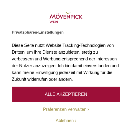
Weinhändler des Jahres 2026
Zur Startseite
SUCHE
WARENKORB
Minicart
Privatsphären-Einstellungen
Startseite
Alkoholfreie Alternativen
2023 El Coco Tinto Tempranillo 
Diese Seite nutzt Website Tracking-Technologien von
Zum Ende der Bildgalerie springen
Zum Anfang der Bildgaleri
Dritten, um ihre Dienste anzubieten, stetig zu
Alcoho
verbessern und Werbung entsprechend der Interessen
Bis zu
der Nutzer anzuzeigen. Ich bin damit einverstanden und
50
%
kann meine Einwilligung jederzeit mit Wirkung für die
Zukunft widerrufen oder ändern.
ALLE AKZEPTIEREN
Präferenzen verwalten
Ablehnen